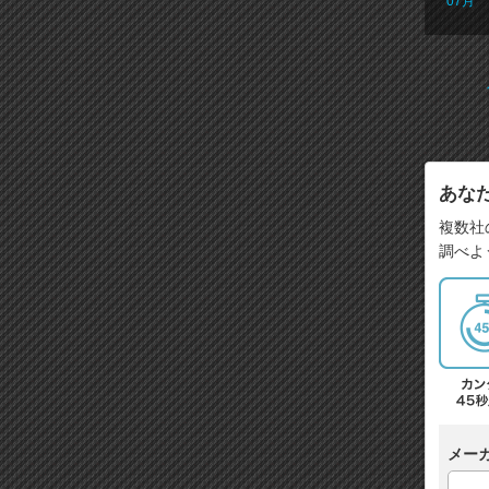
07月
あな
複数社
調べよ
メー