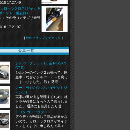
0/18 17:27:49
 カローラクロス] ジャッキ
ポイント（備忘録）
リ：その他（カテゴリ未設
0/18 17:21:07
[
他のクリップをチェック
]
愛車一覧
シルバーブリット (日産 NISSAN
GT-R)
シルバーのベンツ２台売って、国
産車（なぜかシルバー）へと戻っ
てまいりました。 現在発売 ...
カーキ号 (ダイハツ ハイゼットジ
ャンボ)
実家の田や山を管理するために軽
トラが必要になったので購入しま
した。 通勤にも使用したり普 ...
トヨタ カローラクロス
アウディが故障して部品が届かな
いので、カローラクロスがマイチ
ェンしてすぐに申し込んで早々 ...