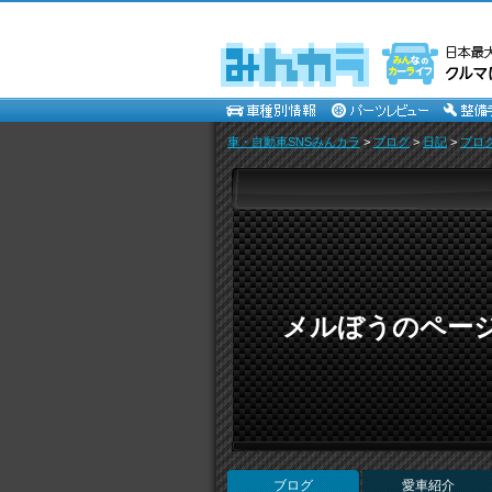
車・自動車SNSみんカラ
>
ブログ
>
日記
>
ブロ
メルぼうのペー
ブログ
愛車紹介