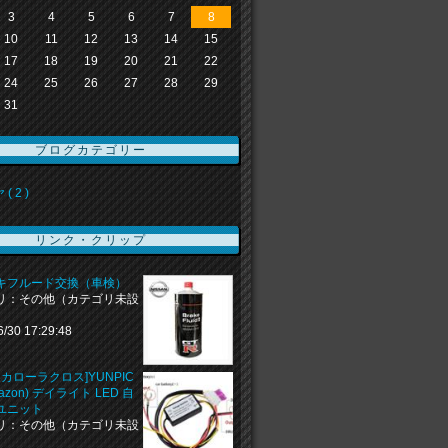
3
4
5
6
7
8
10
11
12
13
14
15
17
18
19
20
21
22
24
25
26
27
28
29
31
ブログカテゴリー
( 2 )
リンク・クリップ
キフルード交換（車検）
リ：その他（カテゴリ未設
6/30 17:29:48
 カローラクロス]YUNPIC
azon) デイライト LED 自
ユニット
リ：その他（カテゴリ未設