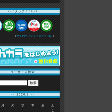
ハイタッチ！drive
[
全てのバッジをチェック (51)
]
ユーザー内検索
<<
2026/8
>>
月
火
水
木
金
土
1