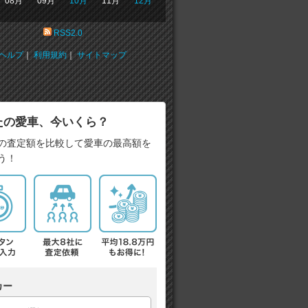
08月
09月
10月
11月
12月
RSS2.0
ヘルプ
｜
利用規約
｜
サイトマップ
たの愛車、今いくら？
の査定額を比較して愛車の最高額を
う！
カー