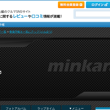
グ一覧
>
整備手帳を一気にアップ [メルぼう]
ジ
フォトアルバム
ラップタイム
▼メニュー