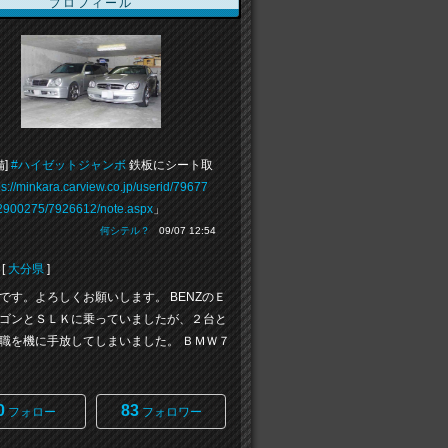
プロフィール
備]
#ハイゼットジャンボ
鉄板にシート取
ps://minkara.carview.co.jp/userid/79677
/2900275/7926612/note.aspx
」
何シテル？
09/07 12:54
[
大分県
]
です。よろしくお願いします。 BENZのＥ
ゴンとＳＬＫに乗っていましたが、２台と
職を機に手放してしまいました。 ＢＭＷ７
0
83
フォロー
フォロワー