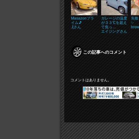
Masazonプラ
ガレージの温度
失敗
イム🎵
が３３℃を超え
✨
.ξさん
て焦っ ...
bro
エイジングさん
この記事へのコメント
コメントはありません。