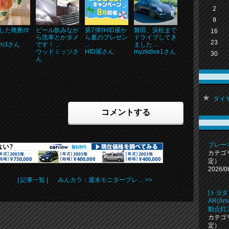
2
9
した晩酌🍺
ビール飲みなが
第7弾‼️HID屋か
磐田、浜松まで
16
ら洗車とかダメ
ら夏のプレゼン
ドライブしてき
23
wn3さん
です！ ...
...
ました ...
ウッドミッツさ
HID屋さん
myzkdive1さん
30
ん
タイヤ 
コメントする
ブレー
カテゴ
定）
2026/0
| 記事一覧 |
みんカラ：週末モニタープレ ... >>
[トヨタ
AR(Am
動点灯
カテゴ
定）