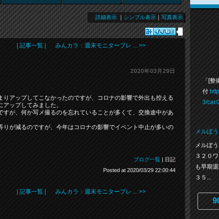
詳細表示
｜
シンプル表示
｜
写真表示
| 記事一覧 |
みんカラ：週末モニタープレ ... >>
2020年03月29日
「[整
付
htt
まりアップしてこなかったのですが、コロナの影響で外出も控える
3/car
にアップしてみました。
ですが、何か写メ撮るのを忘れていることが多くて、交換途中があ
弄りが減るのですが、今年はコロナの影響でイベント中止が多いの
メルぼう
メルぼう
３２０ワ
ブログ一覧
| 日記
も早期退
Posted at 2020/03/29 22:00:44
３５...
| 記事一覧 |
みんカラ：週末モニタープレ ... >>
9