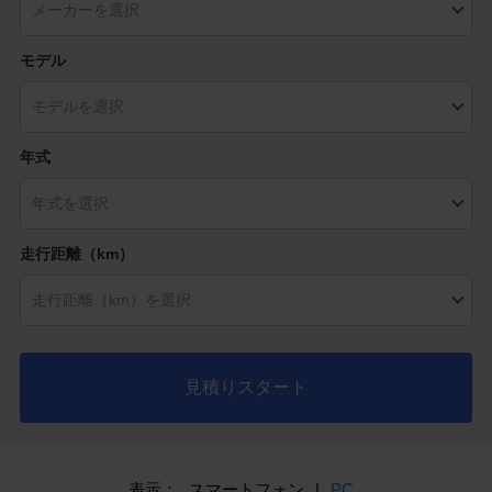
モデル
年式
走行距離（km）
見積りスタート
表示：
スマートフォン
|
PC