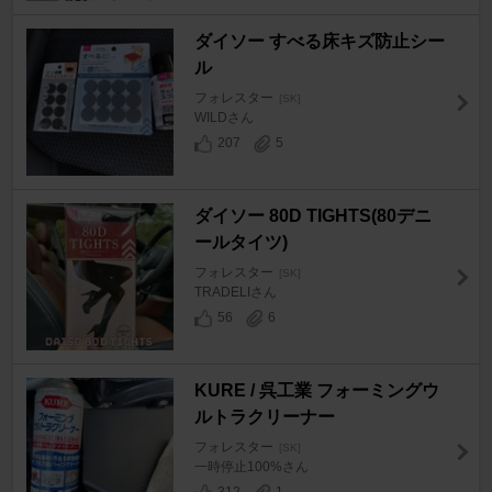
ダイソー すべる床キズ防止シー
ル
フォレスター
[SK]
WILDさん
207
5
ダイソー 80D TIGHTS(80デニ
ールタイツ)
フォレスター
[SK]
TRADELIさん
56
6
KURE / 呉工業 フォーミングウ
ルトラクリーナー
フォレスター
[SK]
一時停止100%さん