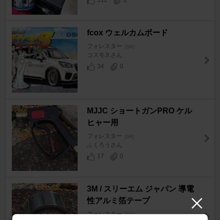
312
1
fcox ウェルカムボード
フォレスター
[SK]
コスモJr.さん
34
0
MJJC ショートガンPRO ケル
ヒャー用
フォレスター
[SK]
ふくろうさん
17
0
3M / スリーエム ジャパン 導電
性アルミ箔テープ
フォレスター
[SK]