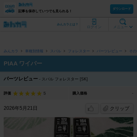
ダウンロード
記事を保存していつでも見られる！
みんカラとは？
ログイン
メニュー
みんカラ
車種別情報
スバル
フォレスター
パーツレビュー
その
PIAA ワイパー
パーツレビュー
スバル フォレスター [SK]
5
評価
購入価格
-
2026年5月21日
クリップ