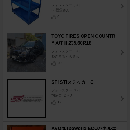
フォレスター
[SK]
B5親父さん
9
TOYO TIRES OPEN COUNTR
Y A/T Ⅲ 235/60R18
フォレスター
[SK]
ねぎまちゃんさん
20
STI STIステッカーC
フォレスター
[SK]
胡麻柴TDさん
17
AVO turboworld ECOパネルエ