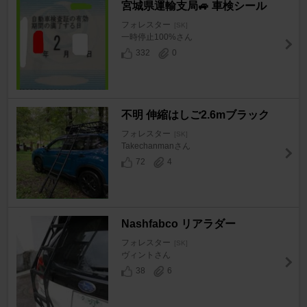
宮城県運輸支局🚙 車検シール
フォレスター
[SK]
一時停止100%さん
332
0
不明 伸縮はしご2.6mブラック
フォレスター
[SK]
Takechanmanさん
72
4
Nashfabco リアラダー
フォレスター
[SK]
ヴィントさん
38
6