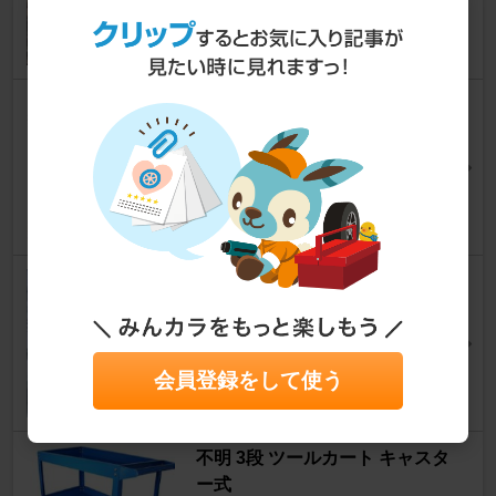
ふくろうさん
15
0
Yupiteru YK-3200
フォレスター
[SK]
およし3さん
11
星光産業 EE-111 ヘッドレスト
ファン
フォレスター
[SK]
胡麻柴TDさん
会員登録をして使う
13
不明 3段 ツールカート キャスタ
ー式