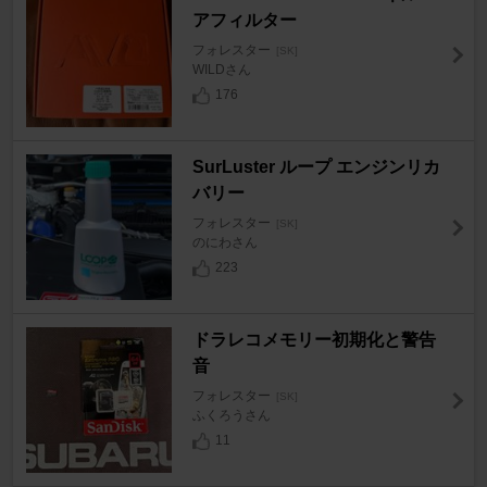
アフィルター
フォレスター
[SK]
WILDさん
176
SurLuster ループ エンジンリカ
バリー
フォレスター
[SK]
のにわさん
223
ドラレコメモリー初期化と警告
音
フォレスター
[SK]
ふくろうさん
11