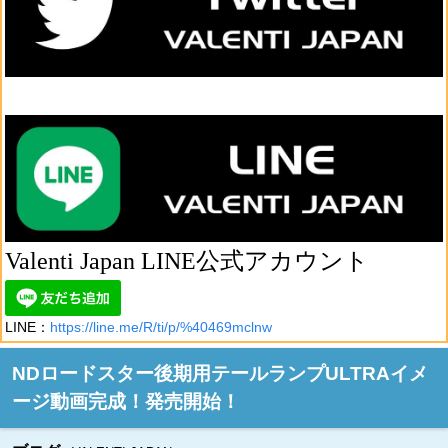
Valenti Japan LINE公式アカウント
LINE：
https://line.me/R/ti/p/%40469mclnw
NDロードスター後期用テールランプULTRAイメ
ージ動画完成！発売開始！