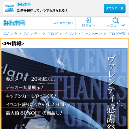
ダウンロード
記事を保存していつでも見られる！
みんカラとは？
ログイン
メニュー
みんカラ
みんカラ＋
ブログ
イベント・キャンペーン
ブログ一覧
<PR情報>