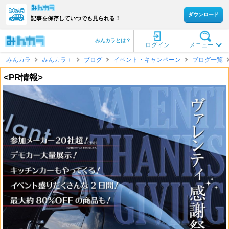
ダウンロード
記事を保存していつでも見られる！
みんカラとは？
ログイン
メニュー
みんカラ
みんカラ＋
ブログ
イベント・キャンペーン
ブログ一覧
<PR情報>