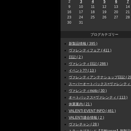
2
3
4
5
6
7
9
10
11
12
13
14
16
17
18
19
20
21
23
24
25
26
27
28
30
31
ブログカテゴリー
新製品情報 ( 395 )
ヴァレンティフェア ( 411 )
日記 ( 2 )
ヴァレンティ日記 ( 286 )
イベント?? ( 13 )
ヴァレンティアンテナショップ日記 ( 297
スーパーオートバックス×ヴァレンティ ( 4
ヴァレンティmoto ( 30 )
オートバックス×ヴァレンティ ( 113 )
休業案内 ( 21 )
VALENTI EVENT INFO ( 461 )
VALENTI適合情報 ( 2 )
ヴァレチャン ( 28 )