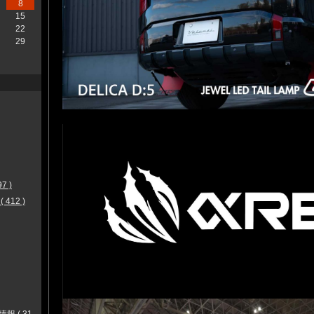
8
15
22
29
 )
12 )