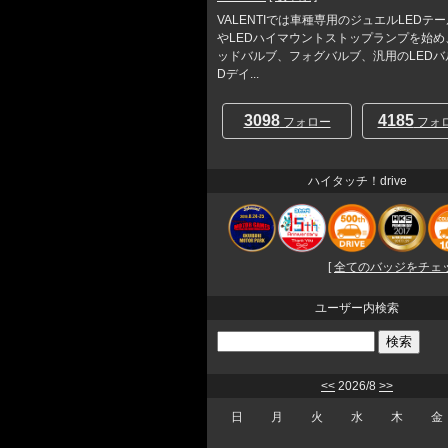
VALENTIでは車種専用のジュエルLEDテ
やLEDハイマウントストップランプを始め
ッドバルブ、フォグバルブ、汎用のLEDバ
Dデイ...
3098
4185
フォロー
フォ
ハイタッチ！drive
[
全てのバッジをチェック
ユーザー内検索
<<
2026/8
>>
日
月
火
水
木
金