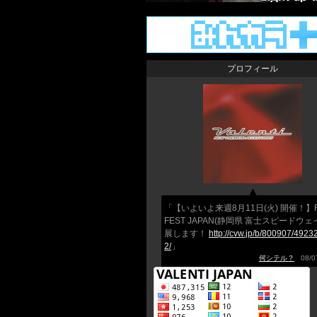
プロフィール
「【いよいよ来週8月11日(火) 開催！】F
FEST JAPAN(静岡県 富士スピードウェ
展します！
http://cvw.jp/b/800907/4923
2/
」
何シテル？
08/07