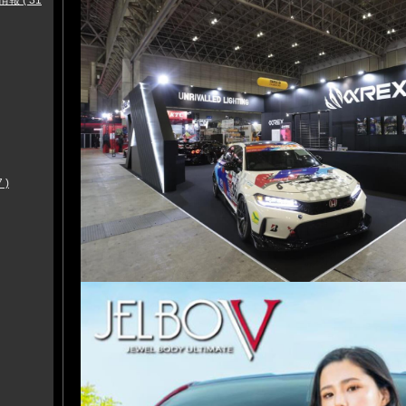
 ( 31
 )