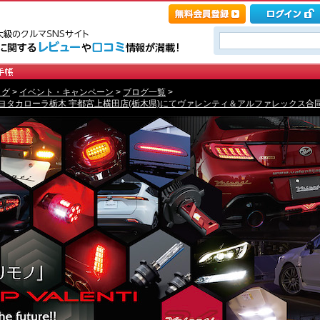
ログ
>
イベント・キャンペーン
>
ブログ一覧
>
)トヨタカローラ栃木 宇都宮上横田店(栃木県)にてヴァレンティ＆アルファレックス合同イベ