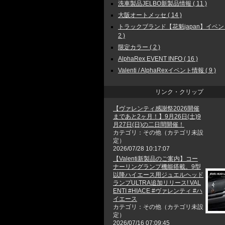
洗車製品JELBO新製品情報 ( 11 )
大阪オートメッセ ( 14 )
トラックブランド【花魁japan】イベン
2 )
限定カラー ( 2 )
AlphaRex EVENT INFO ( 16 )
Valenti / AlphaRexイベント情報 ( 9 )
リンク・クリップ
【ヴァレンティ感謝祭2026開催
まであと2ヶ月！】9月26日(土)9
月27日(日)の二日間開催！
カテゴリ：その他（カテゴリ未設
定）
2026/07/28 10:17:07
【Valenti新製品のご案内】コー
ナーリングランプ機能搭載。9型
以降ハイエース用ジュエルヘッド
ランプULTRA追加リリース! VAL
ENTI #HIACE #ヴァレンティ #ハ
イエース
カテゴリ：その他（カテゴリ未設
定）
2026/07/16 07:09:45