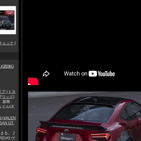
チェック
]
ALK西陣G
イア (トヨ
ブリッド)
 新商
ュエルLE
KS×VALEN
SAN GT-
まる。 J
 REVO ヴ