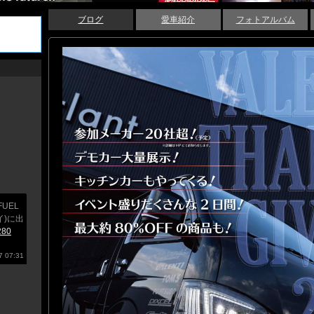
ブログ
愛車紹介
フォトアルバム
UEL
イ)に出
280
 07:31