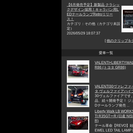
【6月発売予定】新製品 クラシッ
クデザイン採用！キャラバン用L
EDテールランプRetroリリー
ス！
カテゴリ：その他（カテゴリ未設
定）
2026/05/29 18:07:37
[
他のクリップを
愛車一覧
VALENTI×LIBERTYW
R86 (トヨタ GR86)
VALENTI30ヴァレファ
タ ヴェルファイアハイ
30ヴェルファイアです。
品、続々開発予定！ ジ
Dテールランプ発売 ...
Liberty Walk LB WOR
TI R35GTーR (日産 NIS
R)
テール革命【REVO】始
EWEL LED TAIL LAMP