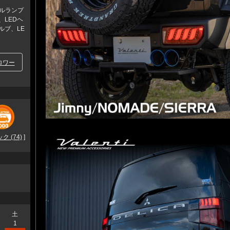
ールランプ
、LEDヘ
ルブ、LE
ロワー
 (74)
]
土
1