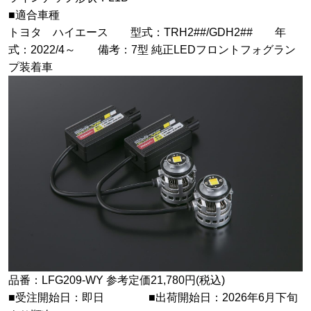
■適合車種
トヨタ ハイエース 型式：TRH2##/GDH2## 年
式：2022/4～ 備考：7型 純正LEDフロントフォグラン
プ装着車
品番：LFG209-WY 参考定価21,780円(税込)
■受注開始日：即日 ■出荷開始日：2026年6月下旬