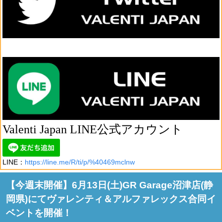
Valenti Japan LINE公式アカウント
LINE：
https://line.me/R/ti/p/%40469mclnw
【今週末開催】6月13日(土)GR Garage沼津店(静
岡県)にてヴァレンティ＆アルファレックス合同イ
ベントを開催！