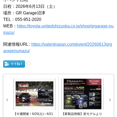
日程：2026年6月13日（土）
場所：GR Garage沼津
TEL：055-951-2020
WEB：
https://toyota-unitedshizuoka.co.jp/shop/grgarage-nu
mazu/
関連情報URL :
https://valentijapan.com/event/20260613grg
aragenumazu/
イイね！
【今週開催！6/20(土)～6/21
【新製品情報】前モデルより