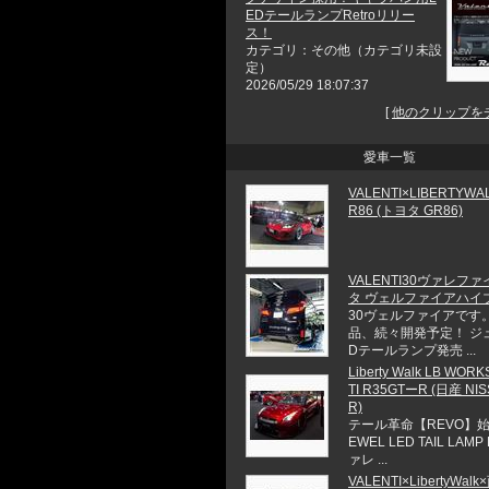
EDテールランプRetroリリー
ス！
カテゴリ：その他（カテゴリ未設
定）
2026/05/29 18:07:37
[
他のクリップを
愛車一覧
VALENTI×LIBERTYW
R86 (トヨタ GR86)
VALENTI30ヴァレファ
タ ヴェルファイアハイ
30ヴェルファイアです。
品、続々開発予定！ ジ
Dテールランプ発売 ...
Liberty Walk LB WOR
TI R35GTーR (日産 NIS
R)
テール革命【REVO】始
EWEL LED TAIL LAMP
ァレ ...
VALENTI×LibertyWal