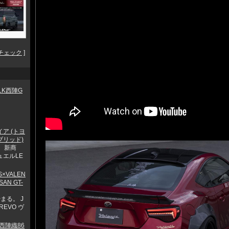
チェック
]
ALK西陣G
イア (トヨ
ブリッド)
 新商
ュエルLE
KS×VALEN
SAN GT-
まる。 J
 REVO ヴ
k×西陣織86