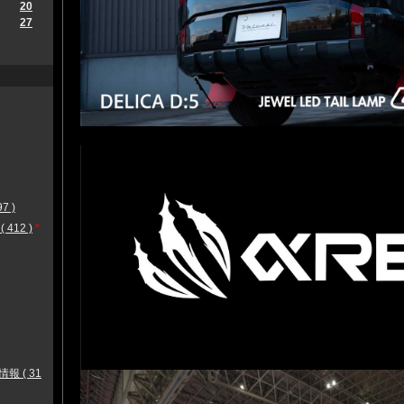
20
27
 )
12 )
*
 ( 31