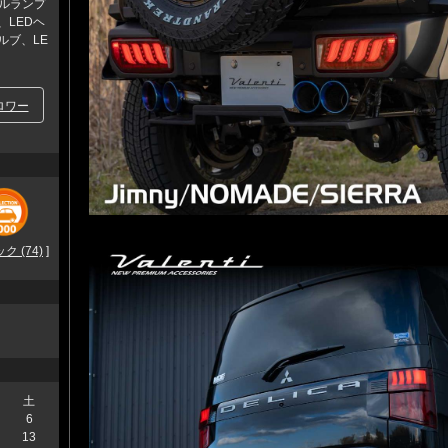
ールランプ
、LEDヘ
ルブ、LE
ロワー
 (74)
]
土
6
13