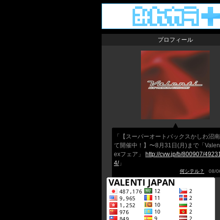
プロフィール
「【スーパーオートバックスかしわ沼南
て開催中！】〜8月31日(月)まで「Valent
exフェア」
http://cvw.jp/b/800907/492
4/
」
何シテル？
08/06