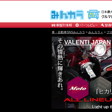
車・自動車SNSみんカラ
>
みんカラ＋
>
ブ
VALENTI JAPAN