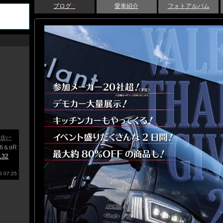
ブログ
*
愛車紹介
フォトアルバム
店に
i＆αR
3132
 07:25