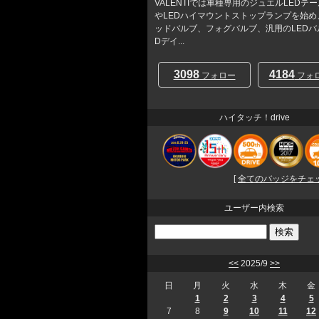
VALENTIでは車種専用のジュエルLEDテ
やLEDハイマウントストップランプを始め
ッドバルブ、フォグバルブ、汎用のLEDバ
Dデイ...
3098
4184
フォロー
フォ
ハイタッチ！drive
[
全てのバッジをチェック
ユーザー内検索
<<
2025/9
>>
日
月
火
水
木
金
1
2
3
4
5
7
8
9
10
11
12