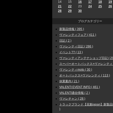
14
15
16
17
18
19
21
22
23
24
25
26
28
29
30
ブログカテゴリー
新製品情報 ( 395 )
ヴァレンティフェア ( 411 )
日記 ( 2 )
ヴァレンティ日記 ( 286 )
イベント?? ( 13 )
ヴァレンティアンテナショップ日記 ( 297
スーパーオートバックス×ヴァレンティ ( 4
ヴァレンティmoto ( 30 )
オートバックス×ヴァレンティ ( 113 )
休業案内 ( 21 )
VALENTI EVENT INFO ( 461 )
VALENTI適合情報 ( 2 )
ヴァレチャン ( 28 )
トラックブランド【花魁japan】新製品情報
)