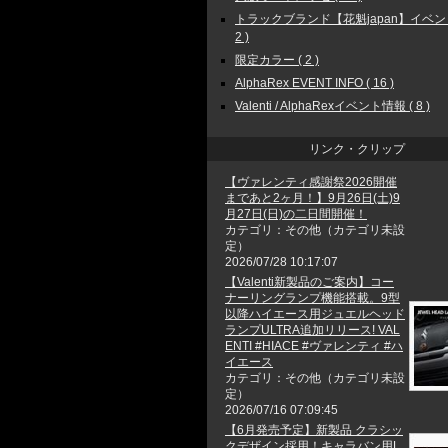
トラックブランド【花魁japan】イベン
2 )
限定カラー ( 2 )
AlphaRex EVENT INFO ( 16 )
Valenti / AlphaRexイベント情報 ( 8 )
リンク・クリップ
【ヴァレンティ感謝祭2026開催
まであと2ヶ月！】9月26日(土)9
月27日(日)の二日間開催！
カテゴリ：その他（カテゴリ未設
定）
2026/07/28 10:17:07
【Valenti新製品のご案内】コー
ナーリングランプ機能搭載。9型
以降ハイエース用ジュエルヘッド
ランプULTRA追加リリース! VAL
ENTI #HIACE #ヴァレンティ #ハ
イエース
カテゴリ：その他（カテゴリ未設
定）
2026/07/16 07:09:45
【6月発売予定】新製品 クラシッ
クデザイン採用！キャラバン用L