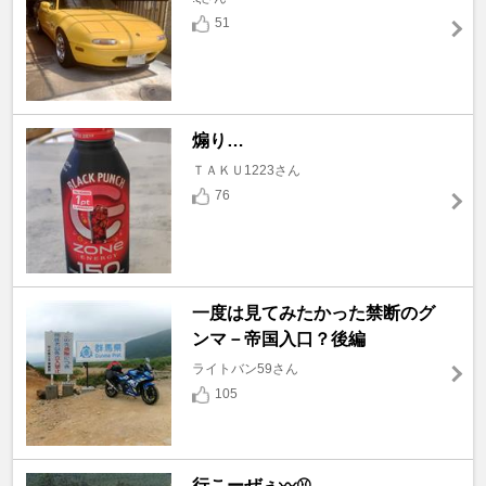
51
煽り…
ＴＡＫＵ1223さん
76
一度は見てみたかった禁断のグ
ンマ－帝国入口？後編
ライトバン59さん
105
行こーぜぇ〰️⚾