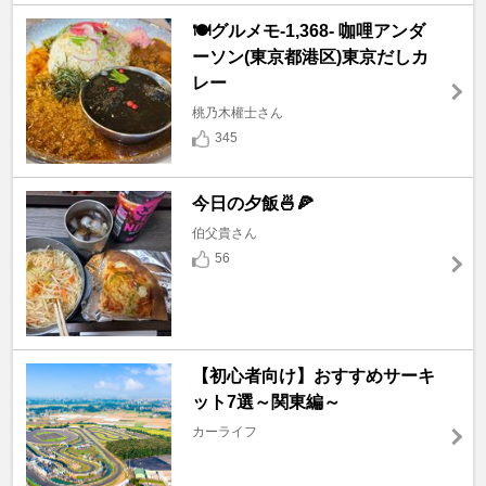
🍽️グルメモ-1,368- 咖哩アンダ
ーソン(東京都港区)東京だしカ
レー
桃乃木權士さん
345
今日の夕飯🍜🍕
伯父貴さん
56
【初心者向け】おすすめサーキ
ット7選～関東編～
カーライフ