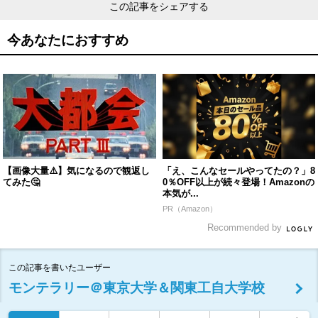
この記事をシェアする
今あなたにおすすめ
【画像大量⚠️】気になるので観返し
「え、こんなセールやってたの？」8
てみた🤔
0％OFF以上が続々登場！Amazonの
本気が...
PR（Amazon）
Recommended by
この記事を書いたユーザー
モンテラリー＠東京大学＆関東工自大学校