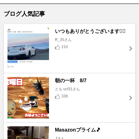
ブログ人気記事
いつもありがとうございます🙇‍♂️
R_35さん
210
朝の一杯 8/7
とも ucf31さん
336
Masazonプライム🎵
.ξさん