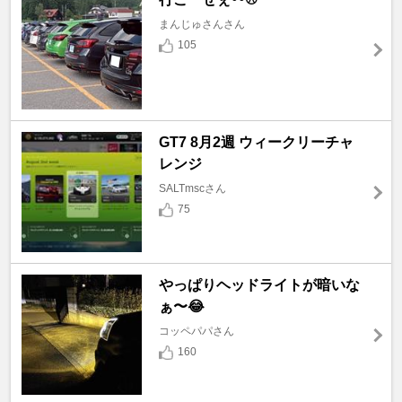
まんじゅさんさん
105
GT7 8月2週 ウィークリーチャ
レンジ
SALTmscさん
75
やっぱりヘッドライトが暗いな
ぁ〜😂
コッペパパさん
160