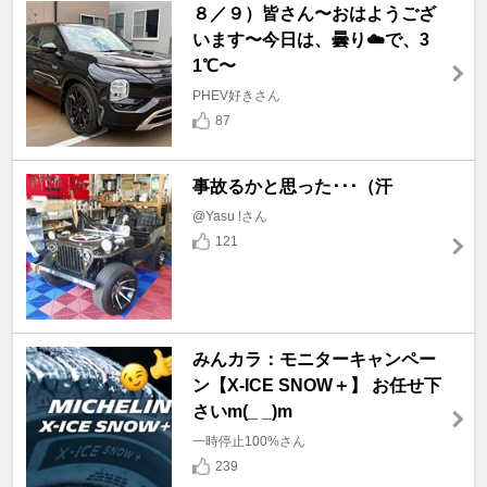
８／９）皆さん〜おはようござ
います〜今日は、曇り☁️で、3
1℃〜
PHEV好きさん
87
事故るかと思った･･･（汗
@Yasu !さん
121
みんカラ：モニターキャンペー
ン【X-ICE SNOW＋】 お任せ下
さいm(_ _)m
一時停止100%さん
239