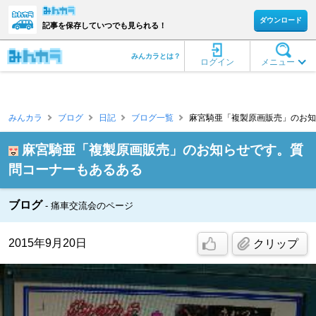
ダウンロード
記事を保存していつでも見られる！
みんカラとは？
ログイン
メニュー
みんカラ
ブログ
日記
ブログ一覧
麻宮騎亜「複製原画販売」のお知
麻宮騎亜「複製原画販売」のお知らせです。質
問コーナーもあるある
ブログ
痛車交流会のページ
2015年9月20日
クリップ