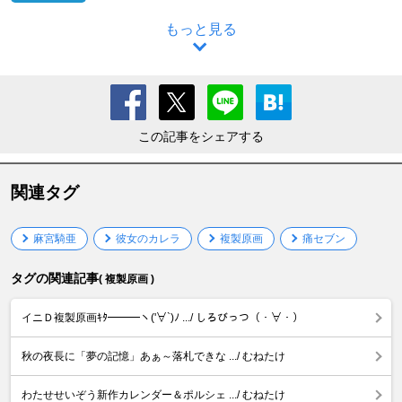
もっと見る
この記事をシェアする
関連タグ
麻宮騎亜
彼女のカレラ
複製原画
痛セブン
タグの関連記事
( 複製原画 )
イニＤ複製原画ｷﾀ━━━ヽ('∀`)ﾉ .../ しろびっつ（・∀・）
秋の夜長に「夢の記憶」あぁ～落札できな .../ むねたけ
わたせせいぞう新作カレンダー＆ポルシェ .../ むねたけ