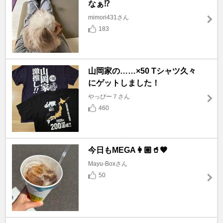
なぁ⁉️
mimori431さん
183
山岡家の……×50 Tシャツ久々
にゲットしました！
やっぴー７さん
460
今日もMEGA👩🏼🥤🤎
Mayu-Boxさん
50