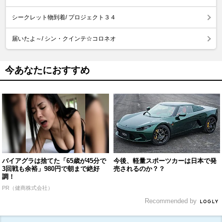
シークレット物到着/ プロジェクト３４
届いたよ～/ シン・クインテ☆コロネオ
今あなたにおすすめ
バイアグラは捨てた「65歳が45分で
今後、軽量スポーツカーは日本で発
3回戦も余裕」980円で朝まで絶好
売されるのか？？
調！
PR（健商株式会社）
Recommended by