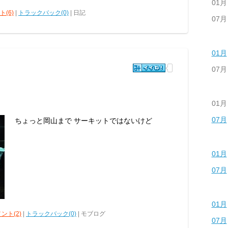
01月
(6)
|
トラックバック(0)
| 日記
07月
01月
07月
01月
07月
ちょっと岡山まで サーキットではないけど
01月
07月
01月
ント(2)
|
トラックバック(0)
| モブログ
07月