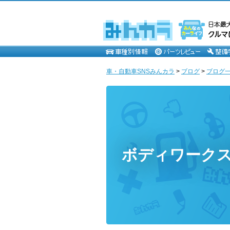
車・自動車SNSみんカラ
>
ブログ
>
ブログ一
ボディワーク