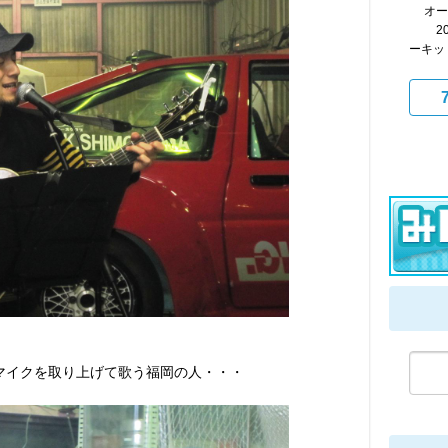
オートポ
200
ーキット(
くんのマイクを取り上げて歌う福岡の人・・・