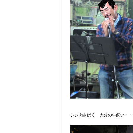
シシ肉さばく 大分の牛飼い・・