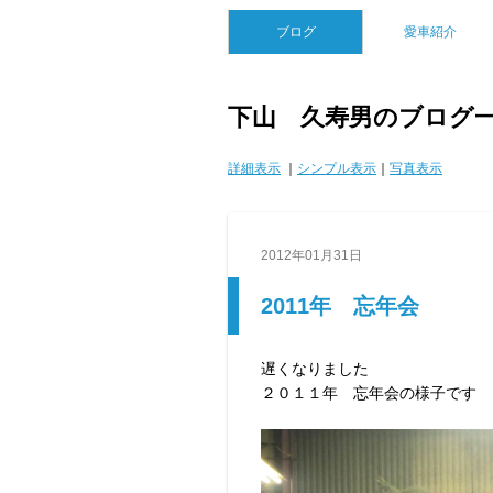
ブログ
愛車紹介
下山 久寿男のブログ
詳細表示
｜
シンプル表示
｜
写真表示
2012年01月31日
2011年 忘年会
遅くなりました
２０１１年 忘年会の様子です