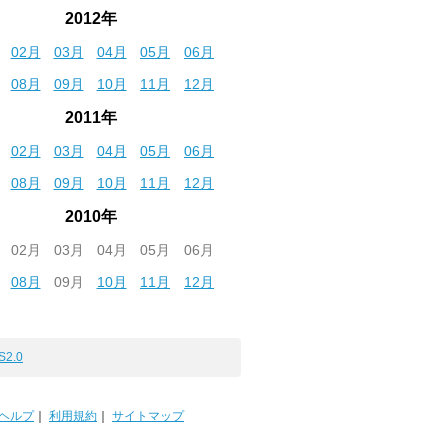
2012年
02月
03月
04月
05月
06月
08月
09月
10月
11月
12月
2011年
02月
03月
04月
05月
06月
08月
09月
10月
11月
12月
2010年
02月
03月
04月
05月
06月
08月
09月
10月
11月
12月
S2.0
ヘルプ
｜
利用規約
｜
サイトマップ