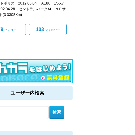
リス 2012.05.04 AE86 1'55.7
2.04.28 セントラルパークＭＩＮＥサ
3.3308Km)...
79
103
フォロー
フォロワー
ユーザー内検索