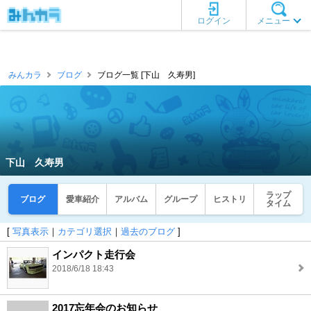
ログイン
メニュー
みんカラ
ブログ
ブログ一覧 [下山 久寿男]
下山 久寿男
ラップ
ブログ
愛車紹介
アルバム
グループ
ヒストリ
タイム
[
写真表示
｜
カテゴリ選択
｜
過去のブログ
]
インパクト走行会
2018/6/18 18:43
2017忘年会のお知らせ