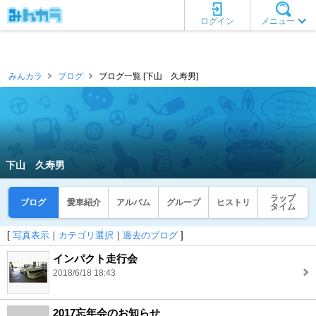
ログイン
メニュー
みんカラ
ブログ
ブログ一覧 [下山 久寿男]
下山 久寿男
ラップ
ブログ
愛車紹介
アルバム
グループ
ヒストリ
タイム
[
写真表示
｜
カテゴリ選択
｜
過去のブログ
]
インパクト走行会
2018/6/18 18:43
2017忘年会のお知らせ