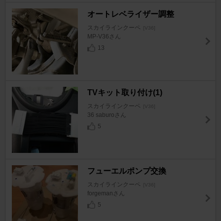
オートレベライザー調整
スカイラインクーペ
[V36]
MP-V36さん
13
TVキット取り付け(1)
スカイラインクーペ
[V36]
36 saburoさん
5
フューエルポンプ交換
スカイラインクーペ
[V36]
forgemanさん
5