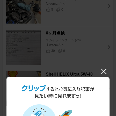
forgemanさん
5
0
6ヶ月点検
スカイラインクーペ
[V36]
すかいゆさん
30
0
Shell HELIX Ultra 5W-40
スカイラインクーペ
[V36]
Nakajimaさん
10
0
Shell HELIX Ultra 5W-40