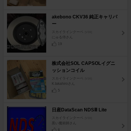
akebono CKV36 純正キャリパ
ー
スカイラインクーペ
[V36]
にゅる侍さん
19
株式会社SOL CAPSOLイグニ
ッションコイル
スカイラインクーペ
[V36]
K.takahiroさん
5
日産DataScan NDSⅢ Lite
スカイラインクーペ
[V36]
黒い魔術師さん
6