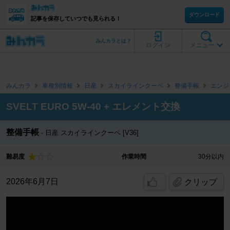
ダウンロード
記事を保存していつでも見られる！
みんカラとは？
ログイン
メニュー
みんカラ
車種別情報
日産
スカイラインクーペ
整備手帳
エンジ
SVELT EURO 5W-40 + エレメント交換
整備手帳
日産 スカイラインクーペ [V36]
難易度
作業時間
30分以内
2026年6月7日
クリップ