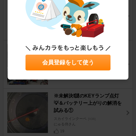
スカイラインクーペ
[V36]
Nakajimaさん
4
0
エンジンオイル交換
スカイラインクーペ
[V36]
会員登録をして使う
maru_mさん
1
0
※未解決❗️謎のKEYランプ点灯
💡＆バッテリー上がりの解消を
試みる①
スカイラインクーペ
[V36]
にゅる侍さん
19