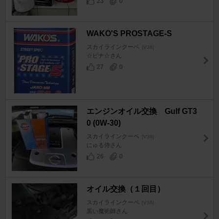
23
0
WAKO'S PROSTAGE-S
スカイラインクーペ
[V36]
☆ピナ☆さん
27
0
エンジンオイル交換 Gulf GT3
0 (0W-30)
スカイラインクーペ
[V36]
にゅる侍さん
26
0
オイル交換（１回目）
スカイラインクーペ
[V36]
黒い魔術師さん