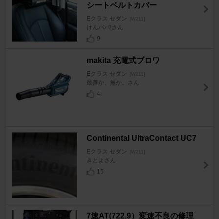
シートベルトカバー
Eクラス セダン
[W211]
けんパパ!さん
9
makita 充電式ブロワ
Eクラス セダン
[W211]
最善か、無か。さん
4
Continental UltraContact UC7
Eクラス セダン
[W211]
きとよさん
15
7速AT(722.9）変速不良の修理