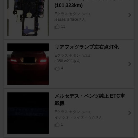
(101,323km)
Eクラス セダン
[W211]
leazes terraceさん
11
リアフォグランプ左右点灯化
Eクラス セダン
[W211]
e350.w211さん
4
メルセデス・ベンツ純正 ETC車
載機
Eクラス セダン
[W211]
イナシオ・ライダー☆☆さん
1