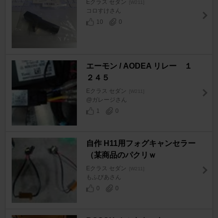
Eクラス セダン
[W211]
コロすけさん
10
0
エーモン / AODEA リレー １
２４５
Eクラス セダン
[W211]
@ガレージさん
1
0
自作 H11用フォグキャンセラー
（某商品のパクリｗ
Eクラス セダン
[W211]
もふびあさん
0
0