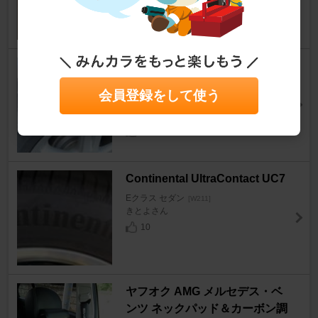
7
BRIDGESTONE BLIZZAK XG0
2
会員登録をして使う
Eクラス セダン
[W211]
T谷野さん
9
Continental UltraContact UC7
Eクラス セダン
[W211]
きとよさん
10
ヤフオク AMG メルセデス・ベ
ンツ ネックパッド＆カーボン調