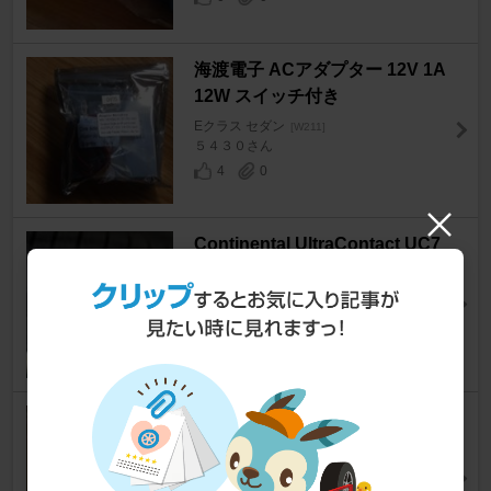
海渡電子 ACアダプター 12V 1A
12W スイッチ付き
Eクラス セダン
[W211]
５４３０さん
4
0
Continental UltraContact UC7
Eクラス セダン
[W211]
きとよさん
11
TDI Tuning CRTD4 TDI Tuning
Eクラス セダン
[W211]
ひろくん69さん