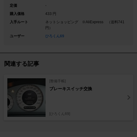
定価
-
購入価格
433 円
入手ルート
ネットショッピング ※AliExpress （送料741
円）
ユーザー
ひろくん69
関連する記事
[整備手帳]
ブレーキスイッチ交換
[ひろくん69]