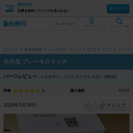
ダウンロード
記事を保存していつでも見られる！
みんカラとは？
ログイン
メニュー
みんカラ
車種別情報
メルセデス・ベンツ
Eクラス セダン
パーツレ
社外品 ブレーキスイッチ
パーツレビュー
メルセデス・ベンツ Eクラス セダン [W211]
5
評価
購入価格
433 円
2026年5月28日
クリップ