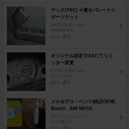
ヤック(YAC) ４連セパレートシ
ガーソケット
Eクラス セダン
[W211]
Daichi3yoさん
1
0
オリジナル設定 DASにてリミ
ッター変更
Eクラス セダン
[W211]
☆３ッつさん
5
0
メルセデス・ベンツ(純正OEM)
Bosch AIR MASS
Eクラス セダン
[W211]
もふびあさん
0
0