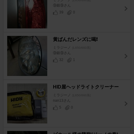
ミラジーノ
[L650/660系]
⑨銀⑨さん
39
0
黄ばんだレンズに喝❗
ミラジーノ
[L650/660系]
⑨銀⑨さん
32
1
HID屋ヘッドライトクリーナー
ミラジーノ
[L650/660系]
nan13さん
5
0