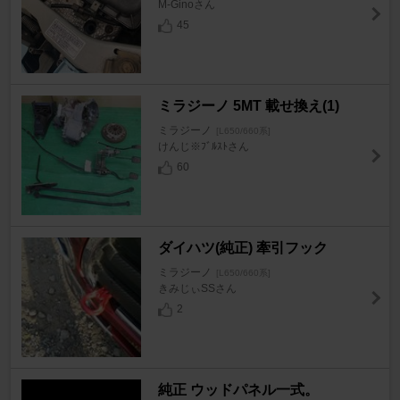
M-Ginoさん
45
ミラジーノ 5MT 載せ換え(1)
ミラジーノ
[L650/660系]
けんじ※ﾌﾞﾙｽﾄさん
60
ダイハツ(純正) 牽引フック
ミラジーノ
[L650/660系]
きみじぃSSさん
2
純正 ウッドパネル一式。