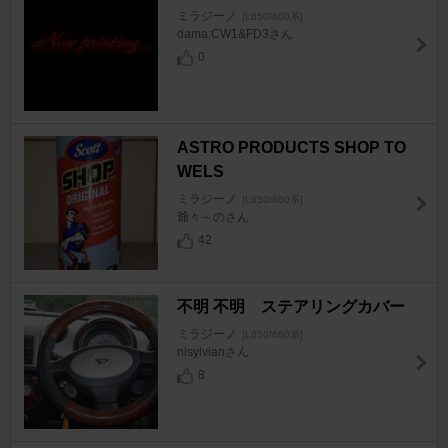
ミラジーノ
[L650/660系]
dama:CW1&FD3さん
0
ASTRO PRODUCTS SHOP TO
WELS
ミラジーノ
[L650/660系]
爺々～のさん
42
不明 不明 ステアリングカバー
ミラジーノ
[L650/660系]
nisylvianさん
8