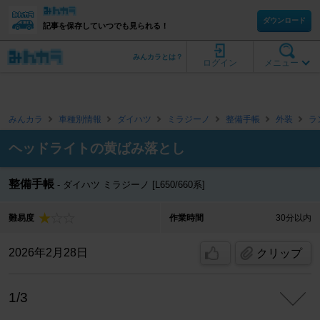
ダウンロード
記事を保存していつでも見られる！
みんカラとは？
ログイン
メニュー
みんカラ
車種別情報
ダイハツ
ミラジーノ
整備手帳
外装
ラ
ヘッドライトの黄ばみ落とし
整備手帳
ダイハツ ミラジーノ [L650/660系]
難易度
作業時間
30分以内
2026年2月28日
クリップ
1/3