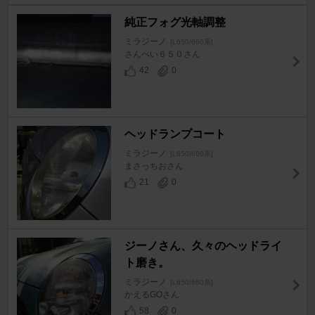
純正フォグ光軸調整
ミラジーノ
[L650/660系]
さんぺい６５０さん
42
0
ヘッドランプコート
ミラジーノ
[L650/660系]
まさっちおさん
21
0
ジーノさん、久々のヘッドライ
ト磨き。
ミラジーノ
[L650/660系]
かえるGOさん
58
0