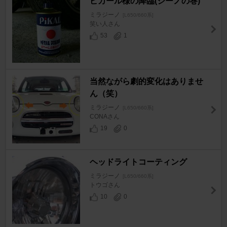
ピカール様の降臨(ジーノの巻)
ミラジーノ
[L650/660系]
笑い人さん
53
1
当然ながら劇的変化はありませ
ん（笑）
ミラジーノ
[L650/660系]
CONAさん
19
0
ヘッドライトコーティング
ミラジーノ
[L650/660系]
トウゴさん
10
0