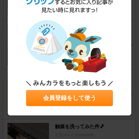
⑨銀⑨さん
54
1
エアコン
ミラジーノ
[L650/660系]
いち いちさん
5
NITTOタイヤの終了...！
ミラジーノ
[L650/660系]
でいちゅけさん
会員登録をして使う
210
触媒を洗ってみた件🎵
ミラジーノ
[L650/660系]