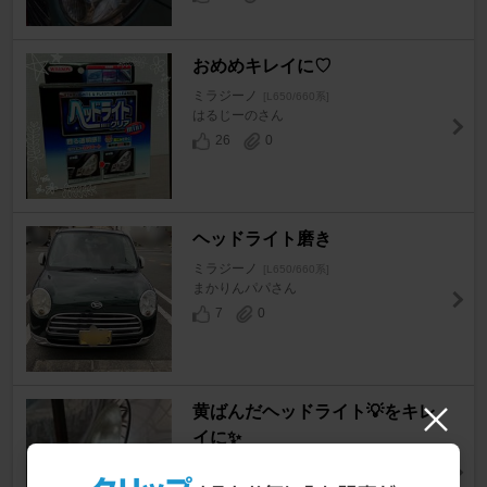
おめめキレイに♡
ミラジーノ
[L650/660系]
はるじーのさん
26
0
ヘッドライト磨き
ミラジーノ
[L650/660系]
まかりんパパさん
7
0
黄ばんだヘッドライト💡をキレ
イに✨
ミラジーノ
[L650/660系]