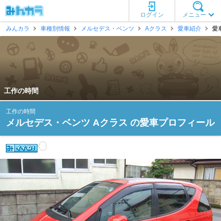
ログイン
メニュー
みんカラ
車種別情報
メルセデス・ベンツ
Aクラス
愛車紹介
愛
工作の時間
工作の時間
メルセデス・ベンツ Aクラス の愛車プロフィール