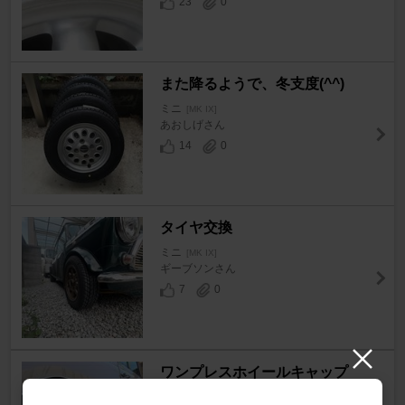
23
0
また降るようで、冬支度(^^)
ミニ
[MK IX]
あおしげさん
14
0
タイヤ交換
ミニ
[MK IX]
ギーブソンさん
7
0
ワンプレスホイールキャップ
ミニ
[MK IX]