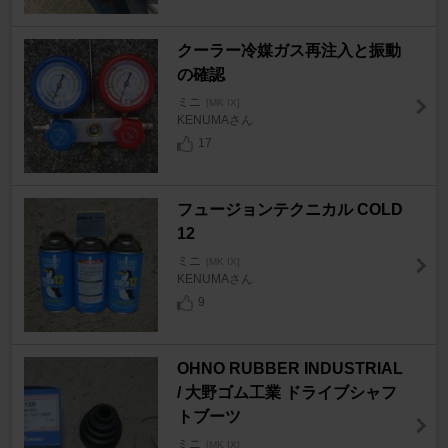
クーラー冷媒ガス再注入と振動
の確認
ミニ
[MK IX]
KENUMAさん
17
フュージョンテクニカル COLD
12
ミニ
[MK IX]
KENUMAさん
9
OHNO RUBBER INDUSTRIAL
/ 大野ゴム工業 ドライブシャフ
トブーツ
ミニ
[MK IX]