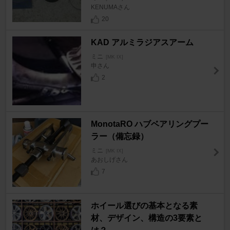
KENUMAさん
20
KAD アルミラジアスアーム
ミニ
[MK IX]
申さん
2
MonotaRO ハブベアリングプー
ラー（備忘録）
ミニ
[MK IX]
あおしげさん
7
ホイール選びの基本となる素
材、デザイン、構造の3要素と