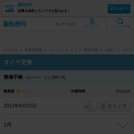
ダウンロード
記事を保存していつでも見られる！
みんカラとは？
ログイン
メニュー
みんカラ
車種別情報
ローバー
ミニ
整備手帳
足廻り
タイヤ
タイヤ交換
整備手帳
ローバー ミニ [MK IX]
難易度
作業時間
30分以内
2013年9月22日
クリップ
1/5