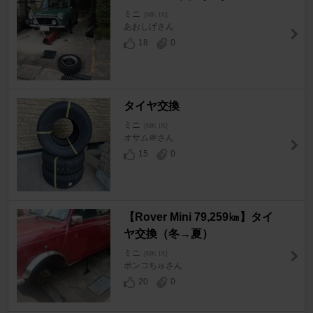
ミニ
[MK IX]
あおしげさん
18
0
タイヤ交換
ミニ
[MK IX]
オサム＠さん
15
0
【Rover Mini 79,259㎞】タイ
ヤ交換（冬→夏）
ミニ
[MK IX]
ポンコちゅさん
20
0