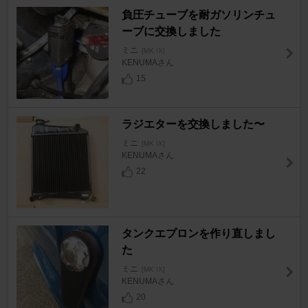
負圧チューブを耐ガソリンチュ
ーブに交換しました
ミニ
[MK IX]
KENUMAさん
15
ラジエターを交換しました〜
ミニ
[MK IX]
KENUMAさん
22
タンクエプロンを作り直しまし
た
ミニ
[MK IX]
KENUMAさん
20