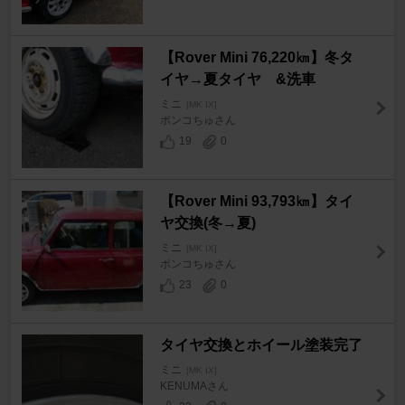
【Rover Mini 76,220㎞】冬タ
イヤ→夏タイヤ &洗車
ミニ
[MK IX]
ポンコちゅさん
19
0
【Rover Mini 93,793㎞】タイ
ヤ交換(冬→夏)
ミニ
[MK IX]
ポンコちゅさん
23
0
タイヤ交換とホイール塗装完了
ミニ
[MK IX]
KENUMAさん