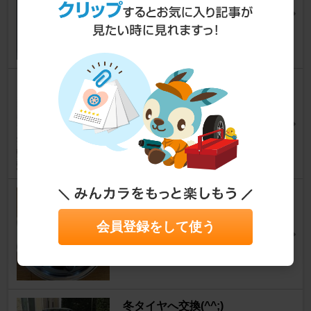
ちょっこーさん
20
1
タイヤ交換
ミニ
[MK IX]
Mr.ひろしさん
7
0
ホイール交換
ミニ
[MK IX]
会員登録をして使う
Tetsu★さん
26
0
冬タイヤへ交換(^^;)