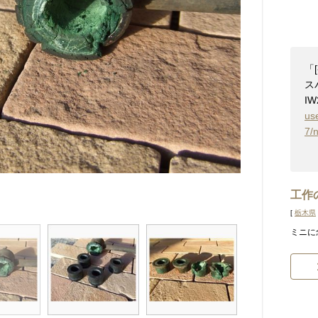
「
ス
IW
us
7/
工作
[
栃木県
ミニに