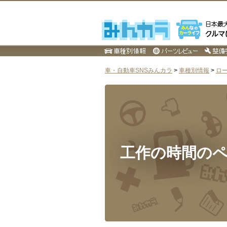
車・自動車SNSみんカラ
>
車種別情報
>
ロ
工作の時間の