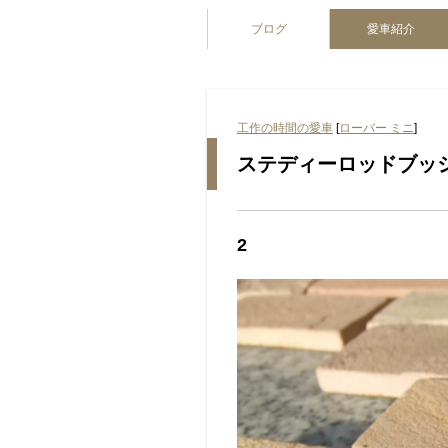
ブログ
愛車紹介
工作の時間の愛車
[
ローバー ミニ
]
ステディーロッドブッ
2