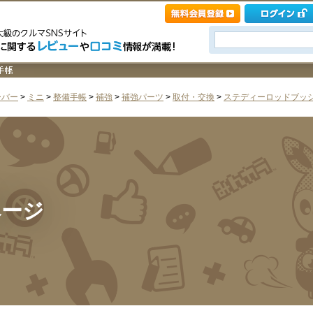
ーバー
>
ミニ
>
整備手帳
>
補強
>
補強パーツ
>
取付・交換
>
ステディーロッドブッシ
ページ