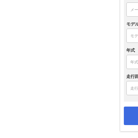
モデ
年式
走行