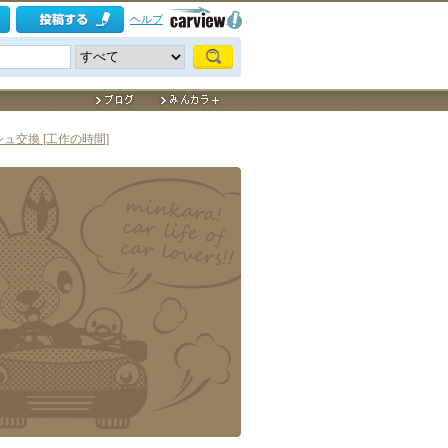
ヘルプ
ュ交換 [工作の時間]