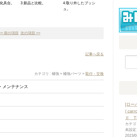
劣化具合。
3:新品と比較。
4:取り外したブッシ
ュ。
<< 前の項目
次の項目 >>
記事へ戻る
カテゴリ : 補強 > 補強パーツ >
取付・交換
・メンテナンス
[ロー
/ car
Ⅱ TS
カテゴ
未設定
2023/0