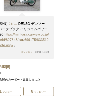
[整備]
#ミニ
DENSO デンソー
パークプラグ イリジウムパワー
20
https://minkara.carview.co.jp/
erid/827843/car/699175/833512
note.aspx
」
何シテル？
08/16 15:30
の時間
]
念願のカーポート設置しました
1
8
フォロー
フォロワー