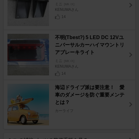
ミニ
[MK IX]
KENUMAさん
14
不明(Tbest?) 5 LED DC 12Vユ
ニバーサルカーハイマウントリ
アブレーキライト
ミニ
[MK IX]
KENUMAさん
14
海辺ドライブ派は要注意！ 愛
車のダメージを防ぐ重要メンテ
とは？
カーライフ