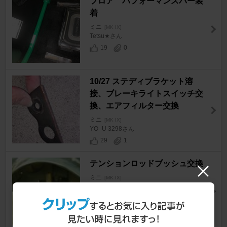
フロア パフォーマンスバー装
着
ミニ
[MK IX]
Tetsu★さん
19
0
10/27 ステディブラケット溶
接、ブレーキライトスイッチ交
換、エアフィルター交換
ミニ
[MK IX]
YO_U 3298さん
29
1
テンションロッドブッシュ交換
ミニ
[MK IX]
屋根無芳一さん
0
0