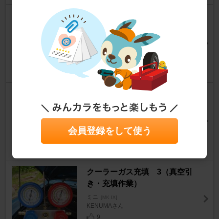
ミニの定番 ステディーゴムブ
ッシュ交換
ミニ
[MK IX]
H@mikkunさん
5
2
フロア補強プレートキット取付
け
ミニ
[MK IX]
rikutimsさん
会員登録をして使う
11
1
クーラーガス充填 3（真空引
き・充填作業）
ミニ
[MK IX]
KENUMAさん
9