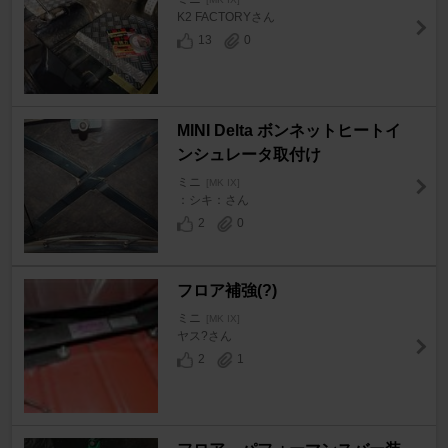
K2 FACTORYさん
13
0
MINI Delta ボンネットヒートイ
ンシュレータ取付け
ミニ
[MK IX]
：シキ：さん
2
0
フロア補強(?)
ミニ
[MK IX]
ヤス?さん
2
1