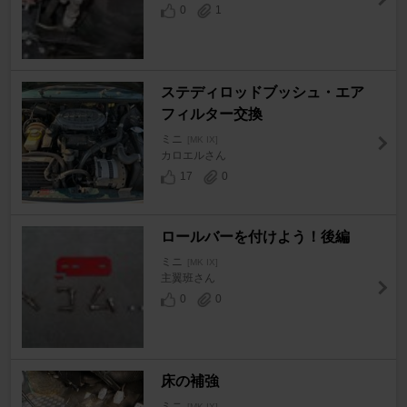
0
1
ステディロッドブッシュ・エア
フィルター交換
ミニ
[MK IX]
カロエルさん
17
0
ロールバーを付けよう！後編
ミニ
[MK IX]
主翼班さん
0
0
床の補強
ミニ
[MK IX]