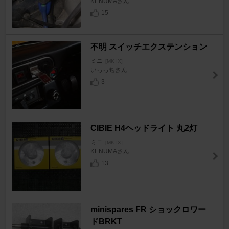
KENUMAさん
15
不明 スイッチエクステンション
ミニ
[MK IX]
いっっちさん
3
CIBIE H4ヘッドライト 丸2灯
ミニ
[MK IX]
KENUMAさん
13
minispares FR ショックロワー
ドBRKT