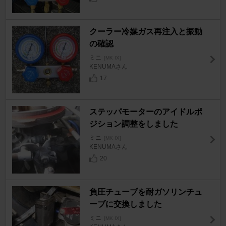
クーラー冷媒ガス再注入と振動
の確認
ミニ
[MK IX]
KENUMAさん
17
ステッパモーターのアイドルポ
ジション調整をしました
ミニ
[MK IX]
KENUMAさん
20
負圧チューブを耐ガソリンチュ
ーブに交換しました
ミニ
[MK IX]