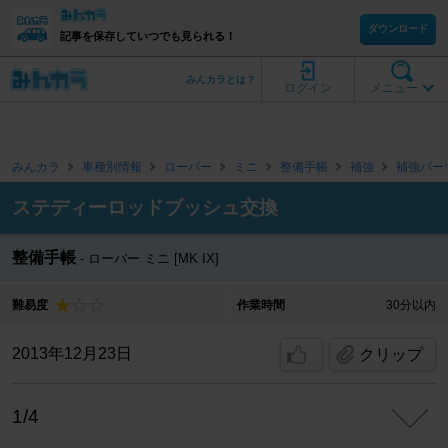
ダウンロード
記事を保存していつでも見られる！
みんカラとは？
ログイン
メニュー
みんカラ
車種別情報
ローバー
ミニ
整備手帳
補強
補強パー
ステディーロッドブッシュ交換
整備手帳
ローバー ミニ [MK IX]
難易度
作業時間
30分以内
2013年12月23日
クリップ
1/4