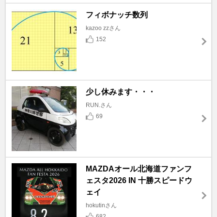
フィボナッチ数列
kazoo zzさん
152
少し休みます・・・
RUN.さん
69
MAZDAオール北海道ファンフ
ェスタ2026 IN 十勝スピードウ
ェイ
hokutinさん
682