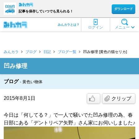
ダウンロード
記事を保存していつでも見られる！
みんカラとは？
ログイン
メニュー
みんカラ
ブログ
日記
ブログ一覧
凹み修理 [黄色の猫セリカ]
凹み修理
ブログ
黄色い物体
2015年8月1日
クリップ
今日は「何してる？」で一人で騒いでた凹み修理の為、春
日部にある「デントリペア矢野」さん家にお伺いしました♪