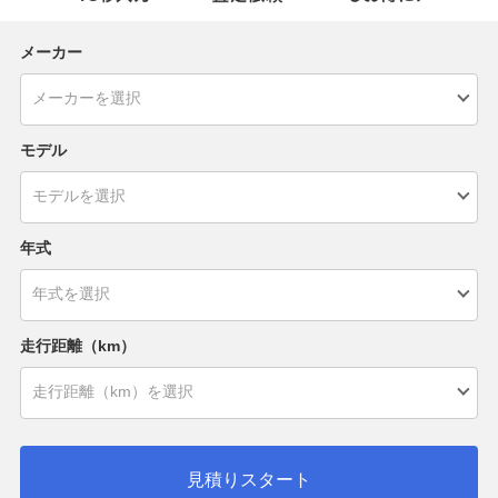
メーカー
モデル
年式
走行距離（km）
見積りスタート