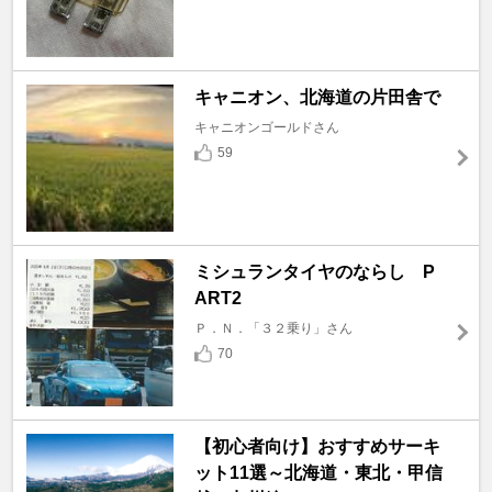
キャニオン、北海道の片田舎で
キャニオンゴールドさん
59
ミシュランタイヤのならし P
ART2
Ｐ．Ｎ．「３２乗り」さん
70
【初心者向け】おすすめサーキ
ット11選～北海道・東北・甲信