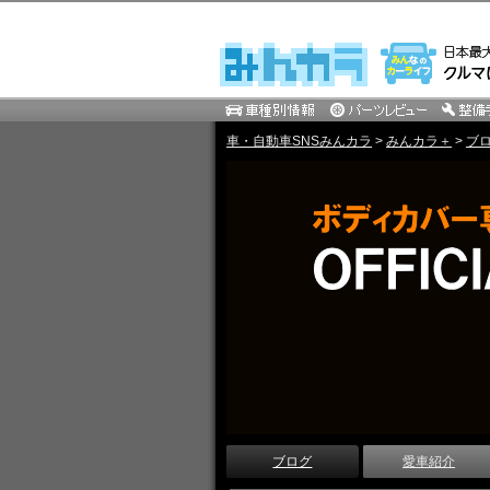
車・自動車SNSみんカラ
>
みんカラ＋
>
ブ
ブログ
愛車紹介