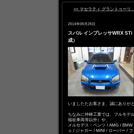
<< マセラティ グラントゥーリ ..
2014年06月26日
スバル インプレッサWRX STi
成）
いましたたお客さま、誠にありが
ちなみに仲林工業では、フルモデ
福祉車両等以外）や、
メルセデス・ベンツ / AMG / BMW
ェ / ジャガー / MINI / ローバー 