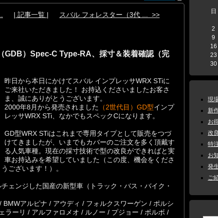
日
.
| 記事一覧 |
スバル フォレスター（3代 ... >>
2
9
16
（GDB）Spec-C Type-RA、採寸＆装着確認（完
23
30
昨日から本日にかけてスバル インプレッサWRX STiに
ご来社いただきました！ お持込くださいましたお客さ
ま、誠にありがとうございます。
現場
2000年8月から発売されました
（2世代目）GD型
インプ
新作
レッサWRX STi、なかでもスペックCになります。
お得
GD型WRX STiはこれまで専用タイプとして販売をつづ
改良
けてきましたが、いまでもカバーのご注文を多く頂戴す
特注
る人気車種。現在の採寸技術で型の改良ができればと実
お知
車お持込みを希望していました（この度、機会をくださ
発生
とうございます！）。
ご紹
ルチェンジした国産の新型車（トラック・バス・バイク・
 / BMWアルピナ / アウディ / フォルクスワーゲン / ポルシ
/ フェラーリ / アルファロメオ / ルノー / プジョー / ボルボ /