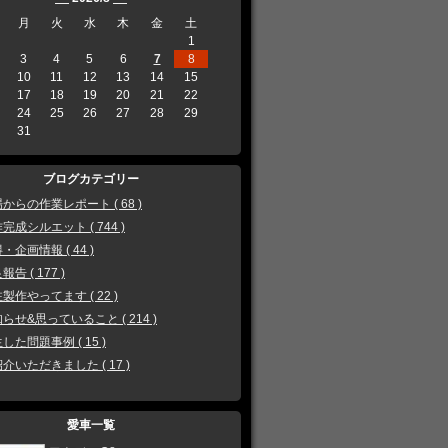
月
火
水
木
金
土
1
3
4
5
6
7
8
10
11
12
13
14
15
17
18
19
20
21
22
24
25
26
27
28
29
31
ブログカテゴリー
からの作業レポート ( 68 )
完成シルエット ( 744 )
・企画情報 ( 44 )
報告 ( 177 )
製作やってます ( 22 )
らせ&思っていること ( 214 )
した問題事例 ( 15 )
介いただきました ( 17 )
愛車一覧