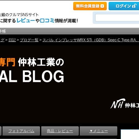
ログ
>
日記
>
ブログ一覧
>
スバル インプレッサWRX STi（GDB）Spec-C Type
フォトアルバム
商品・レビュー
▼メニュー