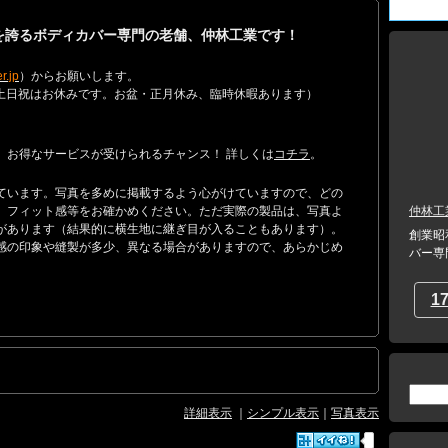
績を誇るボディカバー専門の老舗、仲林工業です！
r.jp
）からお願いします。
17:00 （土日祝はお休みです。お盆・正月休み、臨時休暇あります）
。お得なサービスが受けられるチャンス！ 詳しくは
コチラ
。
ています。写真を多めに掲載するよう心がけていますので、どの
、フィット感等をお確かめください。ただ実際の製品は、写真よ
仲林工
があります（結果的に横生地に継ぎ目が入ることもあります）。
創業昭
感の印象や縫製が多少、異なる場合がありますので、あらかじめ
バー専
1
詳細表示
｜
シンプル表示
｜
写真表示