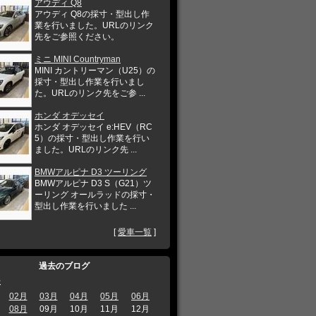
アウディ Q8
アウディ Q8の採寸・型出し作
業を行いました。URLのリンク
先をご参照ください。
ミニ MINI Countryman
MINI カントリーマン（U25）の
採寸・型出し作業を行いまし
た。URLのリンク先をご参 ...
ホンダ オデッセイ
ホンダ オデッセイ e:HEV（RC
5）の採寸・型出し作業を行い
ました。URLのリンク先 ...
BMWアルピナ D3 ツーリング
BMWアルピナ D3 S（G21）ツ
ーリング オールラッドの採寸・
型出し作業を行いました ...
[
愛車一覧
]
過去のブログ
年
02月
03月
04月
05月
06月
08月
09月
10月
11月
12月