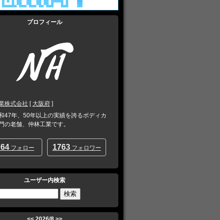
プロフィール
業株式会社
[
大阪府
]
和47年、50年以上の実績を誇るボディカ
門の老舗、仲林工業です。
764
1763
フォロー
フォロワー
ユーザー内検索
<<
2026/8
>>