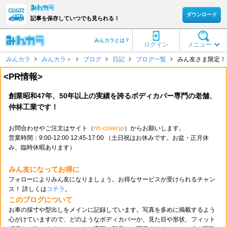
ダウンロード
記事を保存していつでも見られる！
みんカラとは？
ログイン
メニュー
みんカラ
みんカラ＋
ブログ
日記
ブログ一覧
みん友さま限定！
<PR情報>
創業昭和47年、50年以上の実績を誇るボディカバー専門の老舗、
仲林工業です！
お問合わせやご注文はサイト（
nh-cover.jp
）からお願いします。
営業時間：9:00-12:00 12:45-17:00 （土日祝はお休みです。お盆・正月休
み、臨時休暇あります）
みん友になってお得に
フォローによりみん友になりましょう。お得なサービスが受けられるチャン
ス！ 詳しくは
コチラ
。
このブログについて
お車の採寸や型出しをメインに記録しています。写真を多めに掲載するよう
心がけていますので、どのようなボディカバーか、見た目や形状、フィット