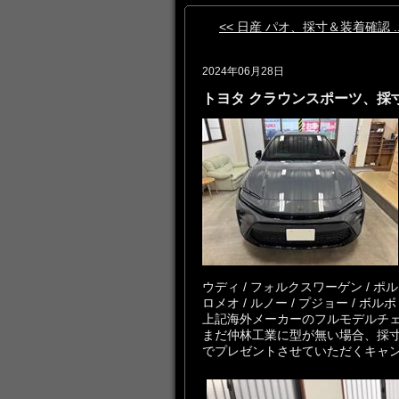
<< 日産 パオ、採寸＆装着確認 ..
2024年06月28日
トヨタ クラウンスポーツ、採
ウディ / フォルクスワーゲン / ポルシェ
ロメオ / ルノー / プジョー / ボルボ
上記海外メーカーのフルモデルチ
まだ仲林工業に型が無い場合、採
でプレゼントさせていただくキャ