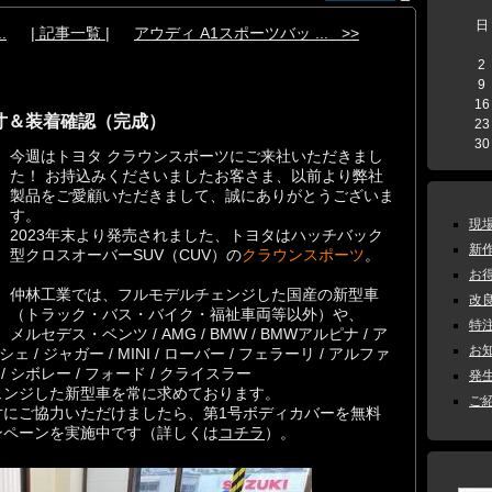
日
.
| 記事一覧 |
アウディ A1スポーツバッ ... >>
2
9
16
寸＆装着確認（完成）
23
30
今週はトヨタ クラウンスポーツにご来社いただきまし
た！ お持込みくださいましたお客さま、以前より弊社
製品をご愛顧いただきまして、誠にありがとうございま
す。
現場
2023年末より発売されました、トヨタはハッチバック
新作
型クロスオーバーSUV（CUV）の
クラウンスポーツ
。
お得
仲林工業では、フルモデルチェンジした国産の新型車
改良
（トラック・バス・バイク・福祉車両等以外）や、
特注
メルセデス・ベンツ / AMG / BMW / BMWアルピナ / ア
お知
 / ジャガー / MINI / ローバー / フェラーリ / アルファ
 / シボレー / フォード / クライスラー
発生
ェンジした新型車を常に求めております。
ご紹
寸にご協力いただけましたら、第1号ボディカバーを無料
ンペーンを実施中です（詳しくは
コチラ
）。