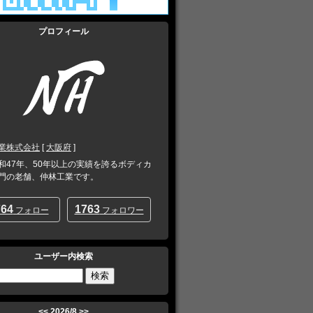
プロフィール
業株式会社
[
大阪府
]
和47年、50年以上の実績を誇るボディカ
門の老舗、仲林工業です。
764
1763
フォロー
フォロワー
ユーザー内検索
<<
2026/8
>>