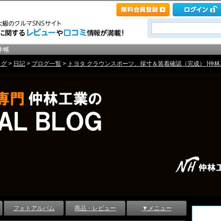
ログ
>
日記
>
ブログ一覧
>
トヨタ クラウンスポーツ、採寸＆装着確認（完成） [仲林
フォトアルバム
商品・レビュー
▼メニュー