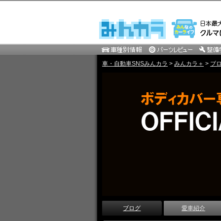
車・自動車SNSみんカラ
>
みんカラ＋
>
ブ
ブログ
愛車紹介