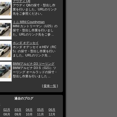
アウディ Q8
アウディ Q8の採寸・型出し作
業を行いました。URLのリンク
先をご参照ください。
ミニ MINI Countryman
MINI カントリーマン（U25）の
採寸・型出し作業を行いまし
た。URLのリンク先をご参 ...
ホンダ オデッセイ
ホンダ オデッセイ e:HEV（RC
5）の採寸・型出し作業を行い
ました。URLのリンク先 ...
BMWアルピナ D3 ツーリング
BMWアルピナ D3 S（G21）ツ
ーリング オールラッドの採寸・
型出し作業を行いました ...
[
愛車一覧
]
過去のブログ
年
02月
03月
04月
05月
06月
08月
09月
10月
11月
12月