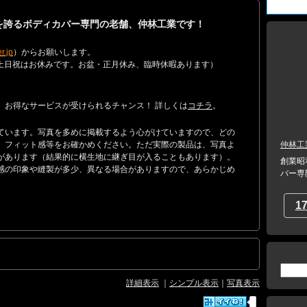
績を誇るボディカバー専門の老舗、仲林工業です！
r.jp
）からお願いします。
17:00 （土日祝はお休みです。お盆・正月休み、臨時休暇あります）
。お得なサービスが受けられるチャンス！ 詳しくは
コチラ
。
ています。写真を多めに掲載するよう心がけていますので、どの
、フィット感等をお確かめください。ただ実際の製品は、写真よ
仲林工
があります（結果的に横生地に継ぎ目が入ることもあります）。
創業昭
感の印象や縫製が多少、異なる場合がありますので、あらかじめ
バー専
1
詳細表示
｜
シンプル表示
｜
写真表示