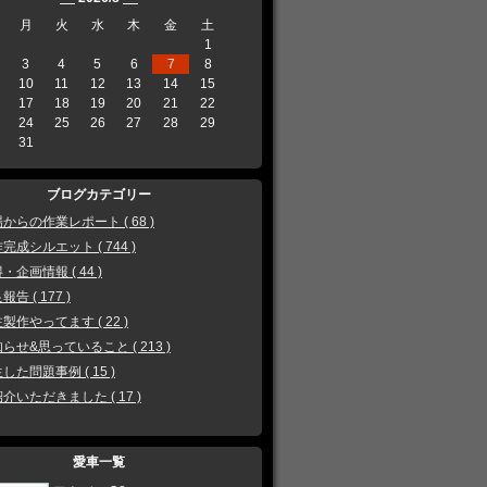
月
火
水
木
金
土
1
3
4
5
6
7
8
10
11
12
13
14
15
17
18
19
20
21
22
24
25
26
27
28
29
31
ブログカテゴリー
からの作業レポート ( 68 )
完成シルエット ( 744 )
・企画情報 ( 44 )
報告 ( 177 )
製作やってます ( 22 )
らせ&思っていること ( 213 )
した問題事例 ( 15 )
介いただきました ( 17 )
愛車一覧