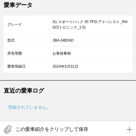
愛車データ
A1 スポーツバック 35 TFSI アドバンスト_RH
グレード
D(Sトロニック_1.5)
型式
3BA-GBDAD
所有形態
お客様事例
愛車登録日
2024年5月31日
直近の愛車ログ
登録されていません。
この愛車紹介をクリップして保存