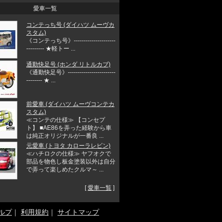
愛車一覧
コンテっち号 (ダイハツ ムーヴカ
スタム)
《コンテっち号》---------------------
--------- ★軽トー ...
通勤快足号 (ホンダ リトルカブ)
《通勤快足号》------------------------
-------- ★ ...
前愛車 (ダイハツ ムーヴコンテカ
スタム)
≪コンテの仕様≫ 【コンセプ
ト】 ■AE86を弄った経験から車
は純正オリジナルが一番良 ...
元愛車 (トヨタ カローラレビン)
≪ハチロクの仕様≫ ヤフオクで
部品を物色し板金塗装以外は自分
で弄って楽しめたクルマ～ ...
[
愛車一覧
]
ルプ
｜
利用規約
｜
サイトマップ