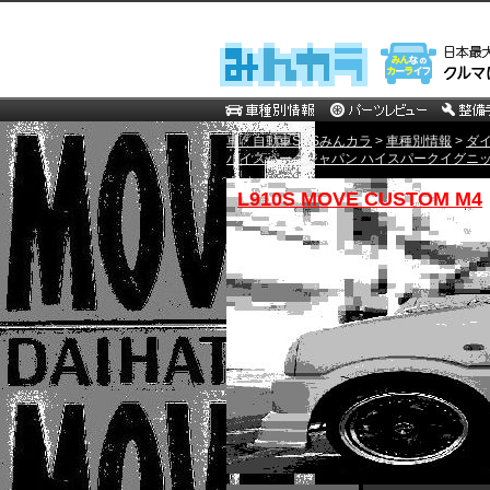
車・自動車SNSみんカラ
>
車種別情報
>
ダ
ハイスパークジャパン ハイスパークイグニッシ
L910S MOVE CUSTOM M4