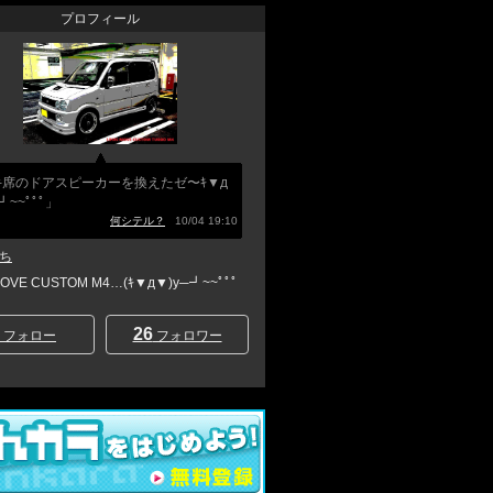
プロフィール
手席のドアスピーカーを換えたゼ〜ｷ▼д
┛~~ﾟﾟﾟ」
何シテル？
10/04 19:10
ち
MOVE CUSTOM M4…(ｷ▼д▼)y─┛~~ﾟﾟﾟ
26
フォロー
フォロワー