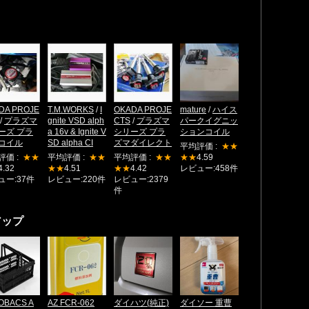
DA PROJE
T.M.WORKS
/
I
OKADA PROJE
mature
/
ハイス
/
プラズマ
gnite VSD alph
CTS
/
プラズマ
パークイグニッ
ーズ プラ
a 16v & Ignite V
シリーズ プラ
ションコイル
コイル
SD alpha CI
ズマダイレクト
平均評価 :
★★
評価 :
★★
平均評価 :
★★
平均評価 :
★★
★★
4.59
4.32
★★
4.51
★★
4.42
レビュー:458件
ュー:37件
レビュー:220件
レビュー:2379
件
アップ
OBACS A
AZ FCR-062
ダイハツ(純正)
ダイソー 重曹