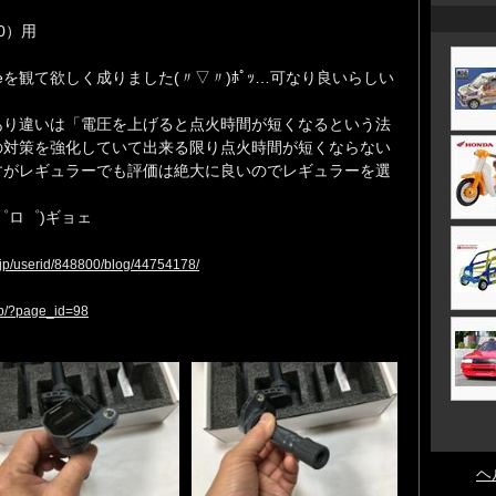
00）用
eを観て欲しく成りました(〃▽〃)ﾎﾟｯ…可なり良いらしい
あり違いは「電圧を上げると点火時間が短くなるという法
の対策を強化していて出来る限り点火時間が短くならない
すがレギュラーでも評価は絶大に良いのでレギュラーを選
゜ロ゜)ギョェ
o.jp/userid/848800/blog/44754178/
.jp/?page_id=98
ヘ