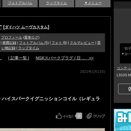
フォトアルバム
ラップタイム
▼メニュー
"
[
]
ダイハツ ムーヴカスタム
プロフィール
(
愛車ログ
)
|
燃費記録
|
フォトアルバム (5)
|
フォト (6)
|
クルマレビュー
|
買
い物記録
|
ラップタイム
「助
▼)y─
.
| 記事一覧 |
NGKスパークプラグ / 日 ... >>
コンテっ
2021年1月13日
L910S 
0
 ハイスパークイグニッションコイル（レギュラ
0