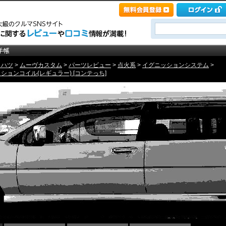
イハツ
>
ムーヴカスタム
>
パーツレビュー
>
点火系
>
イグニッションシステム
>
ョンコイル(レギュラー) [コンテっち]