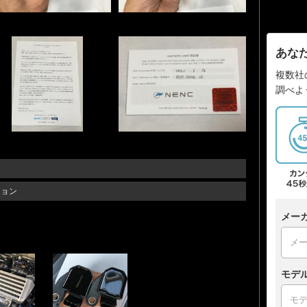
あな
複数社
調べよ
ション
メー
モデ