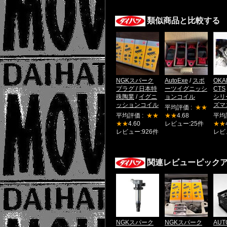
類似商品と比較する
NGKスパーク
AutoExe
/
スポ
OKA
プラグ / 日本特
ーツイグニッシ
CTS
殊陶業
/
イグニ
ョンコイル
シリ
ッションコイル
ズマ
平均評価 :
★★
平均評価 :
★★
★★
4.68
平均
★★
4.60
レビュー:25件
★★
レビュー:926件
レビ
関連レビューピック
NGKスパーク
NGKスパーク
AUT