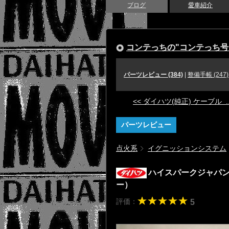
ブログ
愛車紹介
コンテっちの"コンテっち号
パーツレビュー (384)
|
整備手帳 (247)
<< ダイハツ(純正) ケーブル ..
パーツレビュー
点火系
イグニッションシステム
ハイスパークジャパン
ー）
評価：
5