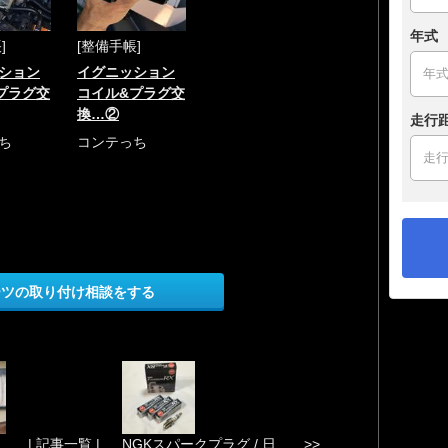
年式
]
[整備手帳]
ション
イグニッション
プラグ交
コイル&プラグ交
換…②
走行
ち
コンテっち
ーツの取り付け相談をする
.
| 記事一覧 |
NGKスパークプラグ / 日 ... >>