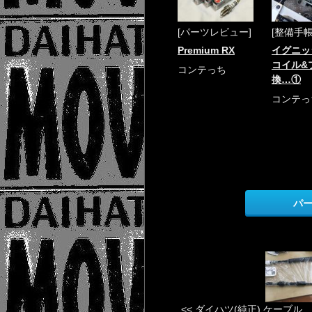
[パーツレビュー]
[整備手帳
Premium RX
イグニッ
コイル&
コンテっち
換…①
コンテっ
パ
<< ダイハツ(純正) ケーブル ..