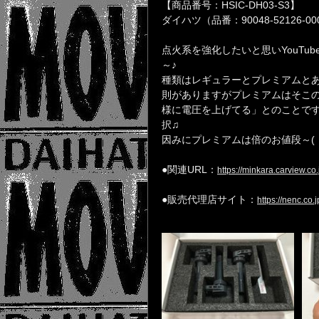
【商品番号：HSIC-DH03-S3】
ダイハツ（品番：90048-52126-0
点火系を強化したいと思いYouTub
～♪
種類はレギュラーとプレミアムと
則がありますがプレミアムはそこ
様に電圧を上げてる」とのことで
択♫
因みにプレミアムは倍のお値段～(
●関連URL：
https://minkara.carview.c
●販売代理店サイト：
https://nenc.co