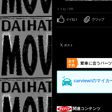
イイね！0件
carview!の
関連コンテンツ