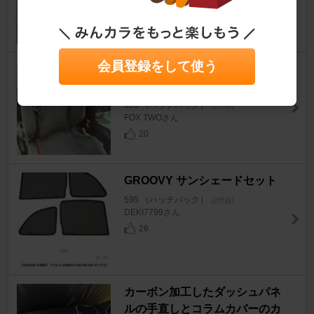
19
会員登録をして使う
空調服 クールクッション KC2
000
595 （ハッチバック）
[2代目]
FOX TWOさん
20
GROOVY サンシェードセット
595 （ハッチバック）
[2代目]
DEKI7799さん
26
カーボン加工したダッシュパネ
ルの手直しとコラムカバーのカ