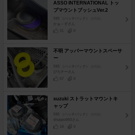
ASSO INTERNATIONAL トッ
プマウントブッシュVer.2
595 （ハッチバック）
[2代目]
かぁ～ずさん
31
0
不明 アッパーマウントスペーサ
ー
595 （ハッチバック）
[2代目]
ぴろチーさん
57
0
suzuki ストラットマウントキ
ャップ
595 （ハッチバック）
[2代目]
shuppo993さん
16
0