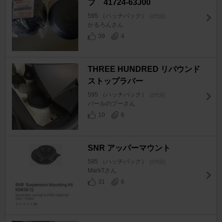
プ 41724-63J00
595 （ハッチバック）
[2代目]
かるろんさん
39
4
THREE HUNDRED リバウンド
ストップラバー
595 （ハッチバック）
[2代目]
パールのプーさん
10
6
SNR アッパーマウント
595 （ハッチバック）
[2代目]
MarkTさん
31
6