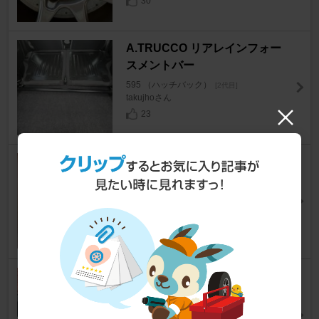
30
A.TRUCCO リアレインフォー
スメントバー
595 （ハッチバック）
[2代目]
takujhoさん
23
GSI Creos Mr.スーパークリア
ー UVカット光沢スプレー B52
2
595 （ハッチバック）
[2代目]
shimookaさん
31
OTTOCAST OTTOCAST MINI
595 （ハッチバック）
[2代目]
☆★シュウ★☆さん