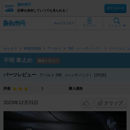
ダウンロード
記事を保存していつでも見られる！
みんカラとは？
ログイン
メニュー
みんカラ
車種別情報
アバルト
595 （ハッチバック）
パーツレビュ
不明 車止め
過去レビュー
パーツレビュー
アバルト 595 （ハッチバック） [2代目]
3
評価
購入価格
-
2023年12月31日
クリップ