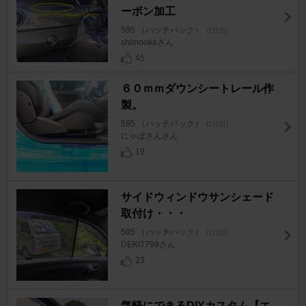
ーボン加工
595 （ハッチバック）
[2代目]
shimookaさん
45
６０ｍｍダウンシートレール作
製。
595 （ハッチバック）
[2代目]
にゃぼさんさん
19
サイドウィンドウサンシェード
取付け・・・
595 （ハッチバック）
[2代目]
DEKI7799さん
23
気軽にできるDIYカスタム【エ