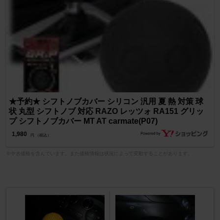
★予約★ シフトノブカバー シリコン 汎用 夏 熱 対策 球
状 丸型 シフトノブ 対応 RAZO レッツォ RA151 グリッ
プ シフトノブカバー MT AT carmate(P07)
1,980
円 （税込）
※中古価格を含んでいます。また価格情報は状況によって変動することがあります。