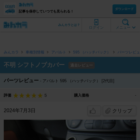
ダウンロード
記事を保存していつでも見られる！
みんカラとは？
ログイン
メニュー
みんカラ
車種別情報
アバルト
595 （ハッチバック）
パーツレビュ
不明 シフトノブカバー
過去レビュー
パーツレビュー
アバルト 595 （ハッチバック） [2代目]
5
評価
購入価格
-
2024年7月3日
クリップ