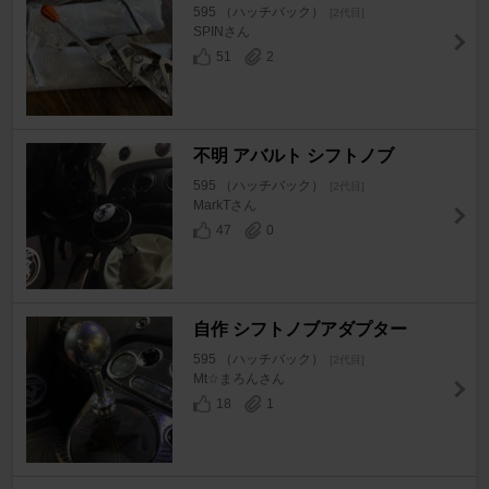
595 （ハッチバック）
[2代目]
SPINさん
51
2
不明 アバルト シフトノブ
595 （ハッチバック）
[2代目]
MarkTさん
47
0
自作 シフトノブアダプター
595 （ハッチバック）
[2代目]
Mt☆まろんさん
18
1