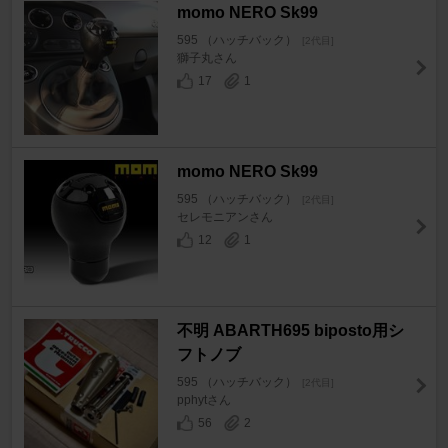
momo NERO Sk99
595 （ハッチバック）
[2代目]
獅子丸さん
17
1
momo NERO Sk99
595 （ハッチバック）
[2代目]
セレモニアンさん
12
1
不明 ABARTH695 biposto用シ
フトノブ
595 （ハッチバック）
[2代目]
pphytさん
56
2