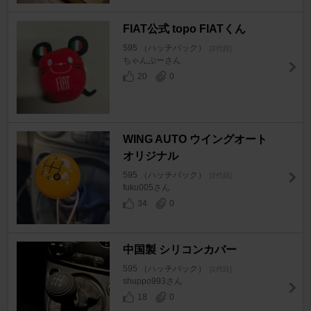
FIAT公式 topo FIATくん
595 （ハッチバック）
[2代目]
ちゃんぷーさん
20
0
WING AUTO ウイングオート
オリジナル
595 （ハッチバック）
[2代目]
fuku005さん
34
0
中国製 シリコンカバー
595 （ハッチバック）
[2代目]
shuppo993さん
18
0