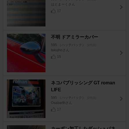
はとまーくさん
17
不明 ドアミラーカバー
595 （ハッチバック）
[2代目]
takujhoさん
15
ネコパブリッシング GT roman
LIFE
595 （ハッチバック）
[2代目]
Osabarthさん
17
カーボン加工したダッシュパネ