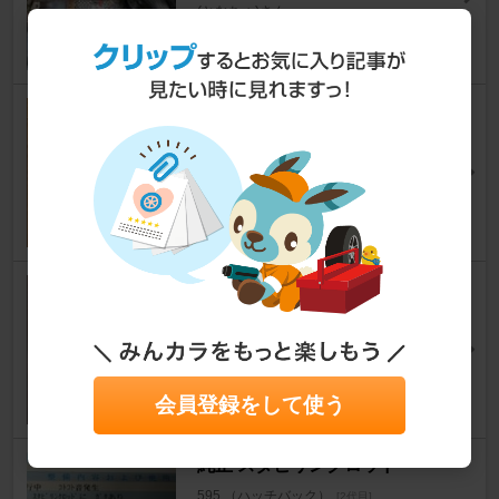
(となちょ)さん
31
LAUNCH CR529
595 （ハッチバック）
[2代目]
クルmaniaさん
25
不明 フォグリング
595 （ハッチバック）
[2代目]
takujhoさん
16
会員登録をして使う
純正 スタビリンクロッド
595 （ハッチバック）
[2代目]