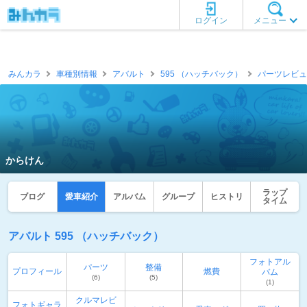
ログイン
メニュー
みんカラ
車種別情報
アバルト
595 （ハッチバック）
パーツレビュ
からけん
ラップ
ブログ
愛車紹介
アルバム
グループ
ヒストリ
タイム
アバルト 595 （ハッチバック）
フォトアル
パーツ
整備
プロフィール
燃費
バム
(6)
(5)
(1)
クルマレビ
フォトギャラ