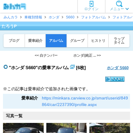
ログイン
メニュー
みんカラ
車種別情報
ホンダ
S660
フォトアルバム
フォトアル
たろうP
ラップ
ブログ
愛車紹介
アルバム
グループ
ヒストリ
タイム
<< 白ナンバー
ホンダ(純正 ... >>
"ホンダ S660"の愛車アルバム
[6枚]
ホンダ S660
※この記事は愛車紹介で追加された画像です。
愛車紹介
https://minkara.carview.co.jp/smart/userid/849
864/car/2237390/profile.aspx
写真一覧