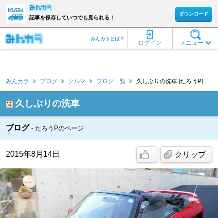
ダウンロード
記事を保存していつでも見られる！
みんカラとは？
ログイン
メニュー
みんカラ
ブログ
クルマ
ブログ一覧
久しぶりの洗車 [たろうP]
久しぶりの洗車
ブログ
たろうPのページ
2015年8月14日
クリップ