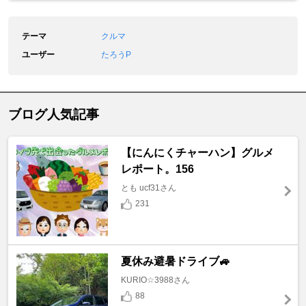
テーマ
クルマ
ユーザー
たろうP
ブログ人気記事
【にんにくチャーハン】グルメ
レポート。156
とも ucf31さん
231
夏休み避暑ドライブ🚙
KURIO☆3988さん
88