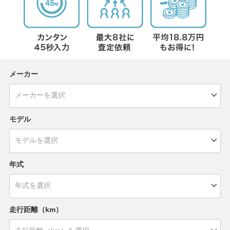
メーカー
モデル
年式
走行距離（km）