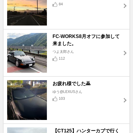
84
FC-WORKS8月オフに参加して
来ました。
つよ太郎さん
112
お疲れ様でした🙇
ゆう@LEXUSさん
103
【CT125】ハンターカブで行く