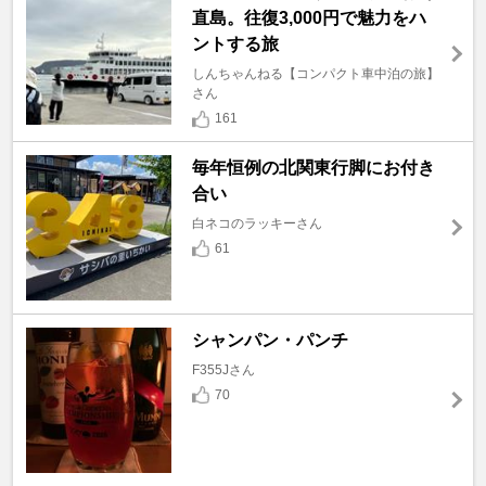
直島。往復3,000円で魅力をハ
ントする旅
しんちゃんねる【コンパクト車中泊の旅】
さん
161
毎年恒例の北関東行脚にお付き
合い
白ネコのラッキーさん
61
シャンパン・パンチ
F355Jさん
70