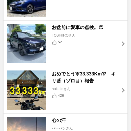
お盆前に愛車の点検。😊
TOSIHIROさん
52
おめでとう🎊33,333Km🎊 キ
リ番（ゾロ目）報告
hokutinさん
426
心の汗
バーバンさん