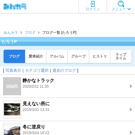
ログイン
メニュー
みんカラ
ブログ
ブログ一覧 [たろうP]
たろうP
ラップ
ブログ
愛車紹介
アルバム
グループ
ヒストリ
タイム
[
写真表示
｜
カテゴリ選択
｜
過去のブログ
]
静かなトラック
2020/2/11 11:35
見えない所に
2019/3/31 13:31
冬に逆戻り
2019/3/24 10:22