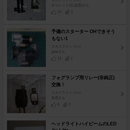
スカイライン
[R30]
ギャレット(元:血霞)さん
10
3
予備のスターター OHできそう
もない1
スカイライン
[R30]
gateさん
12
1
フォグランプ用リレー(非純正)
交換！
スカイライン
[R30]
血霞さん
6
0
ヘッドライトハイビームのLED