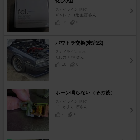
化(人柱)
スカイライン
[R30]
ギャレット(元:血霞)さん
13
0
パワトラ交換(未完成)
スカイライン
[R30]
たけ@HR30さん
10
0
ホーン鳴らない（その後）
スカイライン
[R30]
てっかまん :序さん
7
0