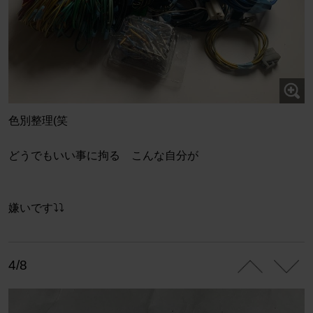
色別整理(笑
どうでもいい事に拘る こんな自分が
嫌いです⤵︎⤵︎
4/8