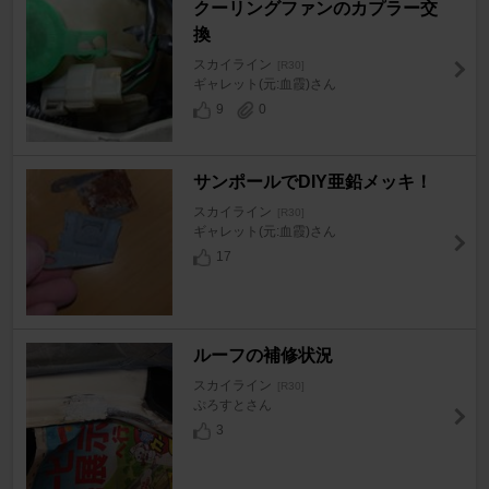
クーリングファンのカプラー交
換
スカイライン
[R30]
ギャレット(元:血霞)さん
9
0
サンポールでDIY亜鉛メッキ！
スカイライン
[R30]
ギャレット(元:血霞)さん
17
ルーフの補修状況
スカイライン
[R30]
ぷろすとさん
3