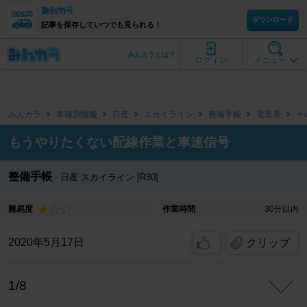
ダウンロード
記事を保存していつでも見られる！
みんカラとは？
ログイン
メニュー
みんカラ
車種別情報
日産
スカイライン
整備手帳
電装系
そ
もうやりたくない配線作業と車速信号
整備手帳
日産 スカイライン [R30]
難易度
作業時間
30分以内
2020年5月17日
クリップ
1/8