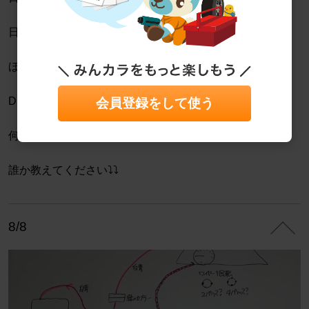
日産以外のトヨタ、マツダ等の国産全て
ほとんど4パルス
DRは古すぎてwebでヒットしません(笑
会員登録をして使う
何パルスなんやーー？？？
誰か教えてください⤵︎⤵︎
8/8