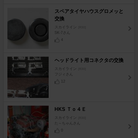
スペアタイヤハウスグロメッと
交換
スカイライン
[R30]
SK-7さん
4
ヘッドライト用コネクタの交換
スカイライン
[R30]
フジィさん
12
HKS Ｔｏ４Ｅ
スカイライン
[R30]
た～ちゃんさん
0