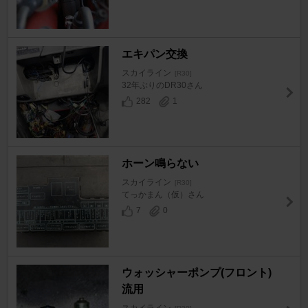
エキパン交換
スカイライン
[R30]
32年ぶりのDR30さん
282
1
ホーン鳴らない
スカイライン
[R30]
てっかまん（仮）さん
7
0
ウォッシャーポンプ(フロント)
流用