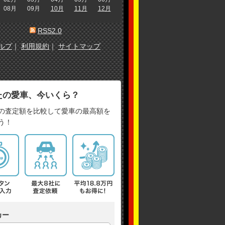
08月
09月
10月
11月
12月
RSS2.0
ルプ
｜
利用規約
｜
サイトマップ
たの愛車、今いくら？
の査定額を比較して愛車の最高額を
う！
カー