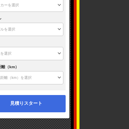
ル
距離（km）
見積りスタート