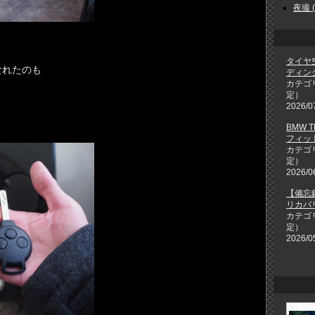
夜撮 ( 
タイヤ
なれたのも
ディン
カテゴ
定）
2026/0
BMW 
フィット
カテゴ
定）
2026/0
【備忘
リカバ
カテゴ
定）
2026/0