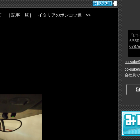
て
| 記事一覧 |
イタリアのポンコツ達 >>
「[パ
5/55
0787/
co-suke
co-su
会社員で
5