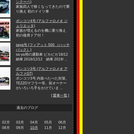
ンクーペ)
家族四人で狭くなってきたので乗
り換え 初のドイツ車
ポンコツ4号 (アルファロメオ ジ
ュリエッタ)
家族が増えるのを機に乗り換え
初の後席ドア付！
saya号 (フィアット 500 （ハッチ
バック）)
sa-ya用の通勤車 ピカピカ'18/12
納車 2018/12/12 納車 2019/ ...
ポンコツ3号 (アルファロメオ ア
ルファGT)
ポンコツ3号 内装べたべた対策、
TEZZOマフラー等、前オーナー
がいろいろ手をかけていま ...
[
愛車一覧
]
過去のブログ
02月
03月
04月
05月
06月
08月
09月
10月
11月
12月