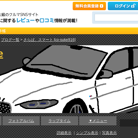
>
ブログ一覧
>
さらば、スマート [co-suke916]
e
フォトアルバム
ラップタイム
▼メニュー
詳細表示
｜
シンプル表示
｜
写真表示