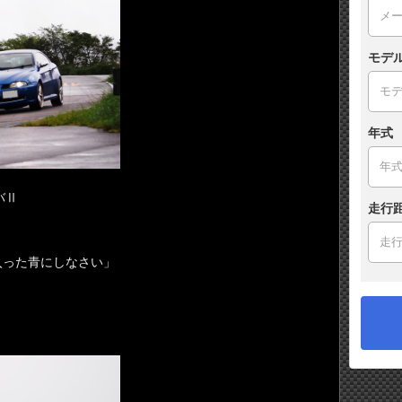
モデ
年式
バⅡ
走行
入った青にしなさい」