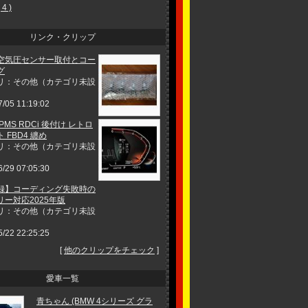
4 )
リンク・クリップ
空気圧センサー取付とコー
グ
リ：その他（カテゴリ未設
7/05 11:19:02
TPMS RDCi 後付け レトロ
 FBD4 纏め
リ：その他（カテゴリ未設
6/29 07:05:30
録】コーディング失敗時の
リー対応2025年版
リ：その他（カテゴリ未設
5/22 22:25:25
[
他のクリップをチェック
]
愛車一覧
青ちゃん (BMW 4シリーズ グラ