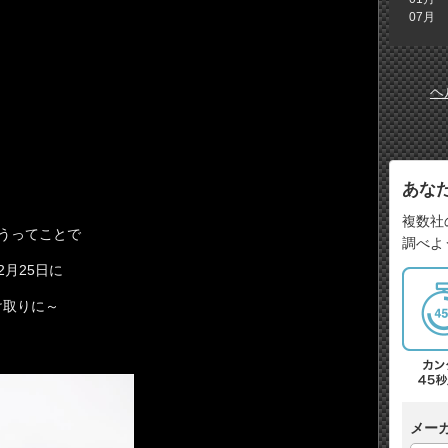
07月
ヘ
あな
複数社
うってことで
調べよ
月25日に
け取りに～
メー