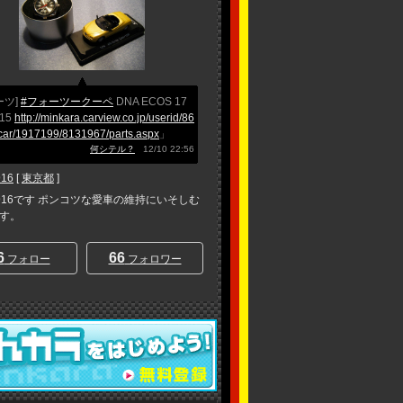
ーツ]
#フォーツークーペ
DNA ECOS 17
R15
http://minkara.carview.co.jp/userid/86
car/1917199/8131967/parts.aspx
」
何シテル？
12/10 22:56
916
[
東京都
]
ke916です ポンコツな愛車の維持にいそしむ
す。
6
66
フォロー
フォロワー