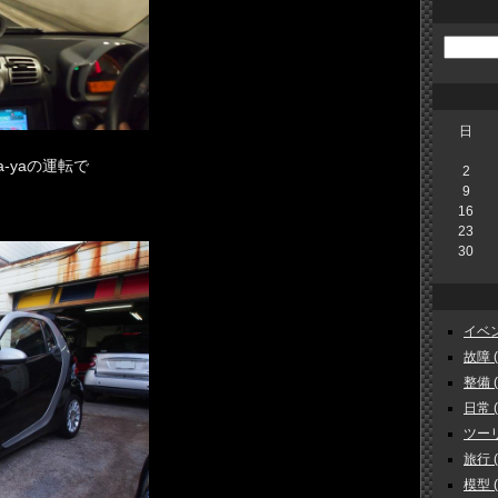
日
-yaの運転で
2
9
16
23
30
イベント
故障 ( 
整備 ( 
日常 ( 
ツーリン
旅行 ( 
模型 ( 