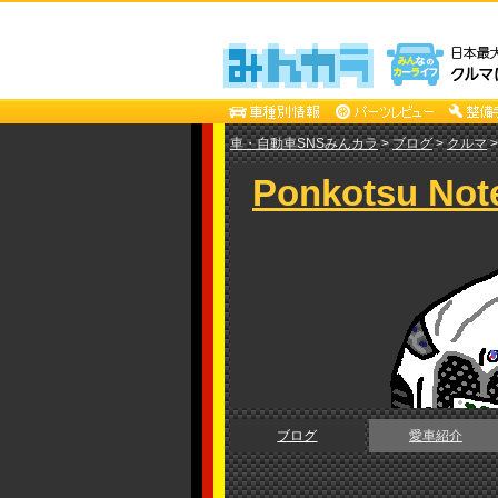
車・自動車SNSみんカラ
>
ブログ
>
クルマ
Ponkotsu Not
ブログ
愛車紹介