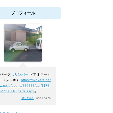
プロフィール
[パーツ]
#サンバー
ドアミラーカ
ー（メッキ）
https://minkara.car
ew.co.jp/userid/860856/car/1176
9/9950718/parts.aspx
」
何シテル？
06/21 08:30