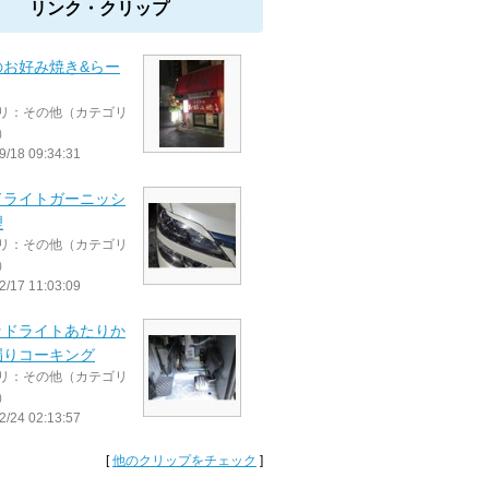
リンク・クリップ
のお好み焼き&らー
リ：その他（カテゴリ
）
9/18 09:34:31
ドライトガーニッシ
理
リ：その他（カテゴリ
）
2/17 11:03:09
ッドライトあたりか
漏りコーキング
リ：その他（カテゴリ
）
2/24 02:13:57
[
他のクリップをチェック
]