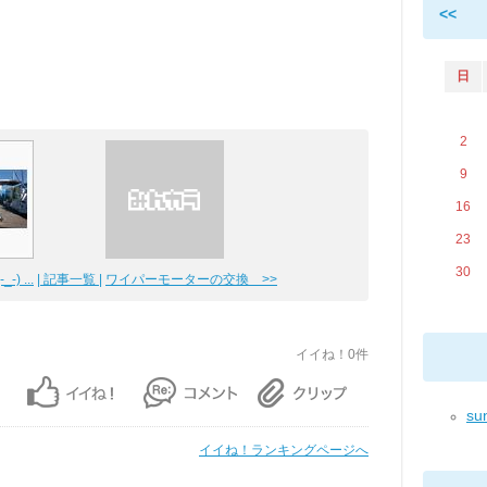
<<
日
2
9
16
23
30
) ...
| 記事一覧 |
ワイパーモーターの交換 >>
イイね！0件
sun
イイね！ランキングページへ