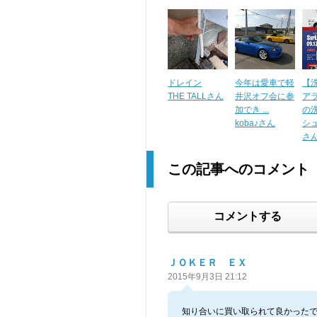
ドレイン
今年は愛車で軽
【
THE TALLさん
井沢オフ会に参
ア
加でき ...
の洗車
koba♪さん
シ
さ
この記事へのコメント
コメントする
ＪＯＫＥＲ ＥＸ
2015年9月3日 21:12
知り合いに買い取られて良かったで