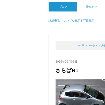
ブログ
愛車紹介
詳細表示
｜
シンプル表示
｜
写真表示
<< サンバーおやすみ(-_-
2015年09月02日
さらばR1