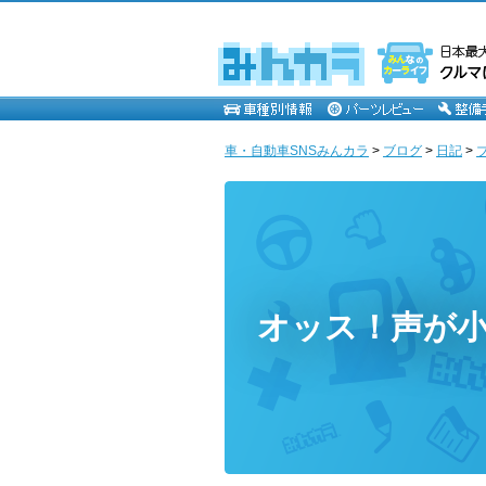
車・自動車SNSみんカラ
>
ブログ
>
日記
>
オッス！声が