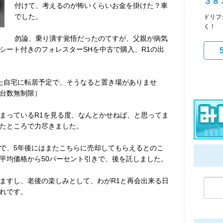
３８
付けて、考えるのが怖いくらいお金を掛けた？車
でした。
ドリフ
く！
勿論、乗り潰す覚悟だったのてすが、父親が病気
シート付きのフォレスターSHを中古で購入、R1の出
た自宅に転居予定で、そうなると置き場がありませ
台数無制限）
まっているR1を見る度、なんとかせねば、と思ってま
たところで力尽きました。
で、5年後にはまたこちらに売却してもらえるとのこ
平均価格から50パーセント引きで、後を託しました。
ますし、老後の楽しみとして、わがR1と再会出来る日
れです。