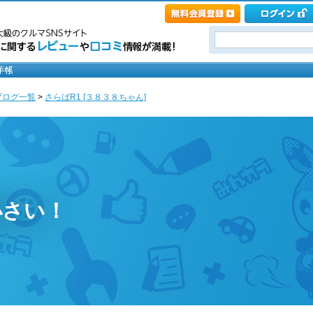
ブログ一覧
>
さらばR1 [３８３８ちゃん]
小さい！