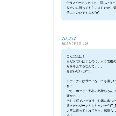
^^*)マイオデッセイも、同じパタ
り合いに買ってもらいましたが、
的にもいいですよね^o^
のんさば
2015年9月5日 1:08
こんばんは！
まだお若いはずなのに、もう老後
みを考えてるなんて、、、
見習わないと(^^;ゞ
ドナドナ～は幾つになっても淋し
ね！
でも、ホッと一安心の気持ちもあ
雑かも、、、。
そして町でバッタリ、お嫁に出し
遭ったらジーンとしちゃいそう(T_T
大事に乗ってくれてたら、感謝も
う！