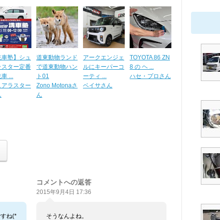
洗車塾】シュ
道東動物ランド
アークエンジェ
TOYOTA 86 ZN
ラスター定番
で道東動物ハン
ルにキーパーコ
8 の ヘ ...
 ...
ト01
ーティ ...
ハセ・プロさん
ュアラスター
Zono Motonaさ
ベイサさん
ん
ん
コメントへの返答
2015年9月4日 17:36
すね(*
そうなんよね。