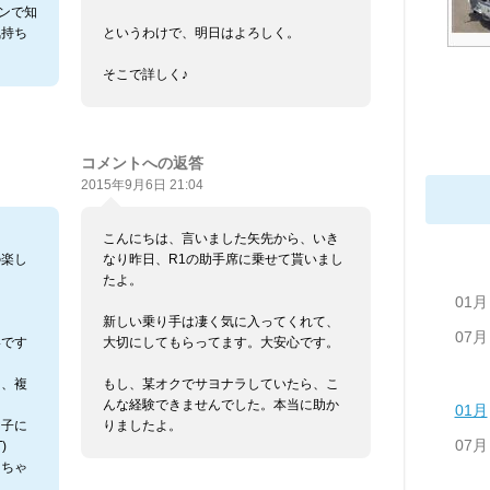
ーンで知
気持ち
というわけで、明日はよろしく。
そこで詳しく♪
コメントへの返答
2015年9月6日 21:04
こんにちは、言いました矢先から、いき
の楽し
なり昨日、R1の助手席に乗せて貰いまし
たよ。
01月
新しい乗り手は凄く気に入ってくれて、
07月
いです
大切にしてもらってます。大安心です。
り、複
もし、某オクでサヨナラしていたら、こ
んな経験できませんでした。本当に助か
01月
た子に
りましたよ。
07月
)
しちゃ