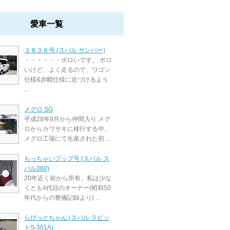
愛車一覧
３８３８号 (スバル サンバー)
・・・・・・ボロいです。 ボロ
いけど、よく走るので、ワゴン
仕様&赤帽仕様に近づけるよう
...
メグロ SG
平成28年9月から仲間入り メグ
ロからカワサキに移行する中、
メグロ工場にて生産された初 ...
ちっちゃいプップ号 (スバル ス
バル360)
20年近く前から所有。私は少な
くとも4代目のオーナー(昭和50
年代からの整備記録より) ...
らびっとちゃん (スバル ラビッ
トS‐301A)