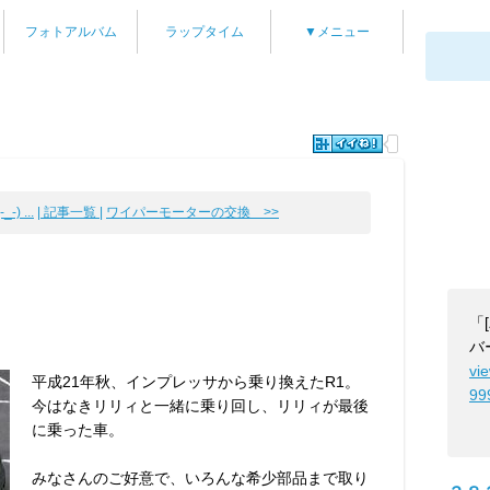
フォトアルバム
ラップタイム
▼メニュー
) ...
| 記事一覧 |
ワイパーモーターの交換 >>
「
バ
vi
平成21年秋、インプレッサから乗り換えたR1。
99
今はなきリリィと一緒に乗り回し、リリィが最後
に乗った車。
みなさんのご好意で、いろんな希少部品まで取り