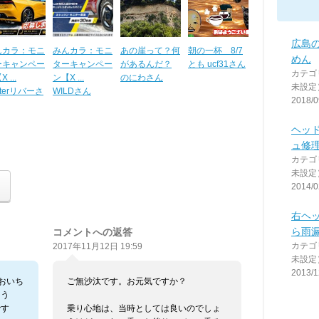
広島
んカラ：モニ
みんカラ：モニ
あの崖って？何
朝の一杯 8/7
めん
ーキャンペー
ターキャンペー
があるんだ？
とも ucf31さん
カテゴ
 ...
ン【X ...
のにわさん
未設定
nterリバーさ
WILDさん
2018/0
ヘッ
ュ修
カテゴ
未設定
2014/0
右ヘ
ら雨
コメントへの返答
カテゴ
2017年11月12日 19:59
未設定
2013/1
おいち
ご無沙汰です。お元気ですか？
そう
です
乗り心地は、当時としては良いのでしょ