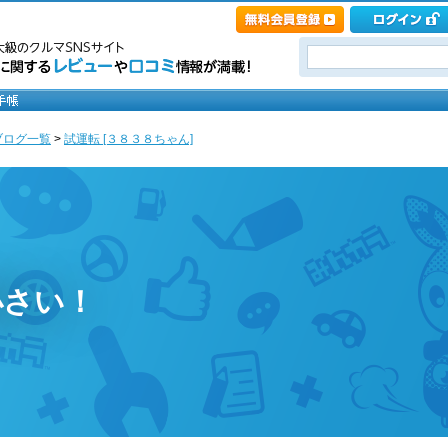
ブログ一覧
>
試運転 [３８３８ちゃん]
小さい！