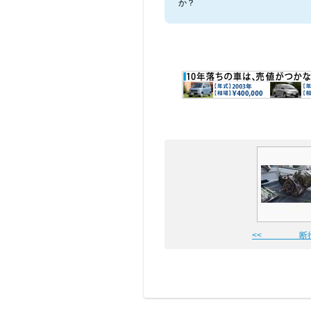
か？
<< 断捨