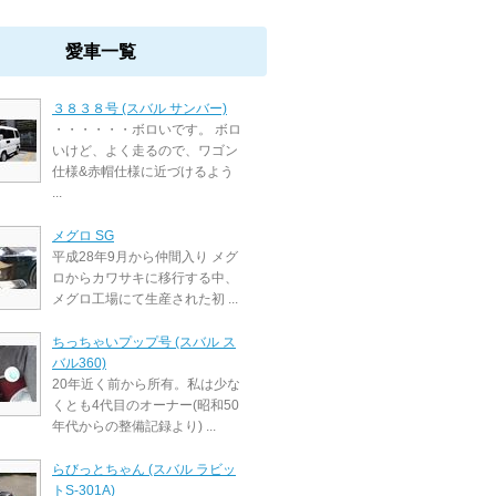
愛車一覧
３８３８号 (スバル サンバー)
・・・・・・ボロいです。 ボロ
いけど、よく走るので、ワゴン
仕様&赤帽仕様に近づけるよう
...
メグロ SG
平成28年9月から仲間入り メグ
ロからカワサキに移行する中、
メグロ工場にて生産された初 ...
ちっちゃいプップ号 (スバル ス
バル360)
20年近く前から所有。私は少な
くとも4代目のオーナー(昭和50
年代からの整備記録より) ...
らびっとちゃん (スバル ラビッ
トS‐301A)