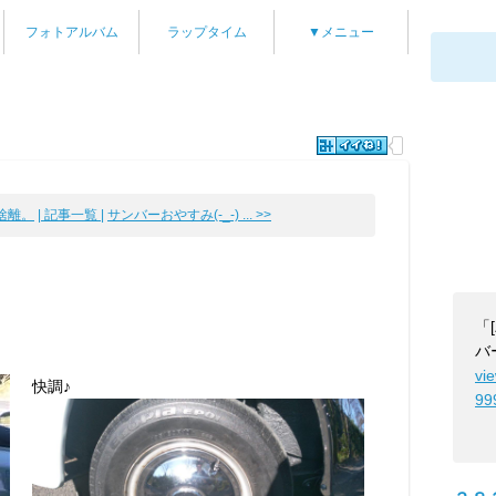
フォトアルバム
ラップタイム
▼メニュー
離。
| 記事一覧 |
サンバーおやすみ(-_-) ... >>
「
バ
vi
快調♪
99