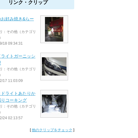
リンク・クリップ
のお好み焼き&らー
リ：その他（カテゴリ
）
9/18 09:34:31
ドライトガーニッシ
理
リ：その他（カテゴリ
）
2/17 11:03:09
ッドライトあたりか
漏りコーキング
リ：その他（カテゴリ
）
2/24 02:13:57
[
他のクリップをチェック
]