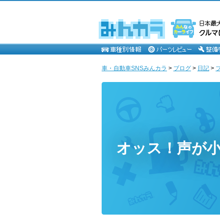
車・自動車SNSみんカラ
>
ブログ
>
日記
>
オッス！声が