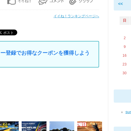
<<
イイね！ランキングページへ
日
2
9
マイカー登録でお得なクーポンを獲得しよう
16
23
30
sun