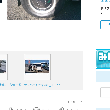
３８
ドリフ
く！
離。
| 記事一覧 |
サンバーおやすみ(-_-) ... >>
イイね！0件