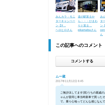
みんカラ：モニ
道の駅富士か
み
ターキャンペー
ら・・・ひまわ
タ
ン【X ...
りと富士 ...
ン【X
ヘロヒロさん
pikamatsuさん
ce
ん
この記事へのコメント
コメントする
ムー蔵
2017年11月12日 6:45
ご無沙汰してます(笑)うちの親戚の
ゃんが昔同じ車当時新車で買った
で。乗り心地ってどんな感じなん