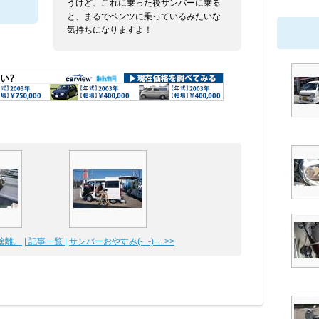
うけど、これに乗った後サンバーに乗る
と、まるでベンツに乗っているみたいな
気持ちになりますよ！
離。
| 記事一覧 |
サンバーおやすみ(-_-) ... >>