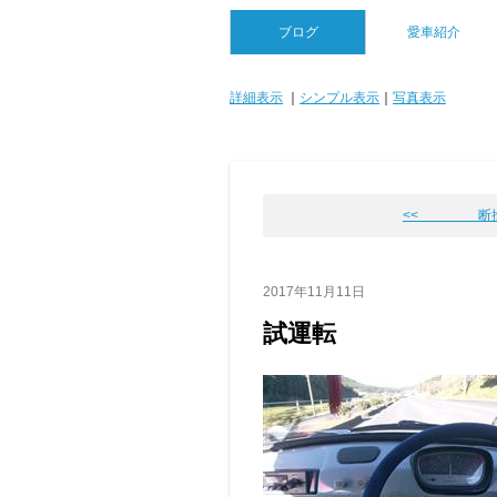
ブログ
愛車紹介
詳細表示
｜
シンプル表示
｜
写真表示
<< 断捨
2017年11月11日
試運転