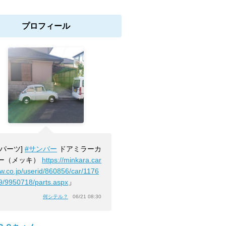
プロフィール
[パーツ]
#サンバー
ドアミラーカ
ー（メッキ）
https://minkara.car
ew.co.jp/userid/860856/car/1176
9/9950718/parts.aspx
」
何シテル？
06/21 08:30