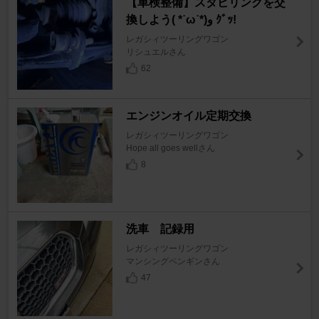
【車検整備】スタビリンクを交
換しよう( *˙ω˙*)و ｸﾞｯ!
レガシィツーリングワゴン
リシュエルさん
62
エンジンオイル定期交換
レガシィツーリングワゴン
Hope all goes wellさん
8
洗車 記録用
レガシィツーリングワゴン
マンシングペンギンさん
47