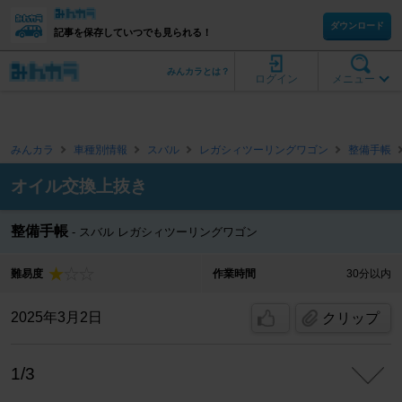
ダウンロード
記事を保存していつでも見られる！
みんカラとは？
ログイン
メニュー
みんカラ
車種別情報
スバル
レガシィツーリングワゴン
整備手帳
オイル交換上抜き
整備手帳
スバル レガシィツーリングワゴン
難易度
作業時間
30分以内
2025年3月2日
クリップ
1/3