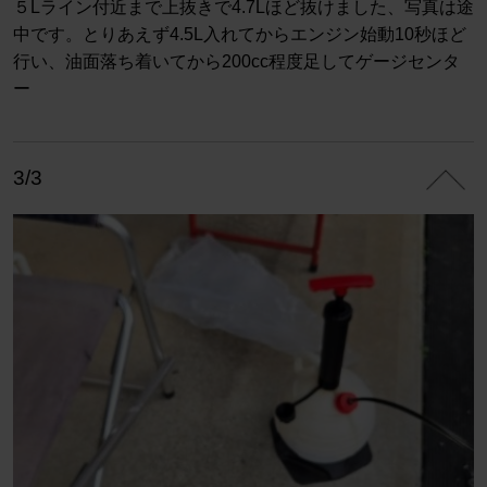
５Lライン付近まで上抜きで4.7Lほど抜けました、写真は途
中です。とりあえず4.5L入れてからエンジン始動10秒ほど
行い、油面落ち着いてから200cc程度足してゲージセンタ
ー
3/3