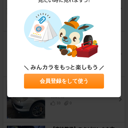
レガシィツーリングワゴン
ちゃまぷよさん
4
0
エンジンオイル交換
レガシィツーリングワゴン
タクヤ＠BP5さん
4
0
会員登録をして使う
オイル交換。
レガシィツーリングワゴン
初澄さん
33
0