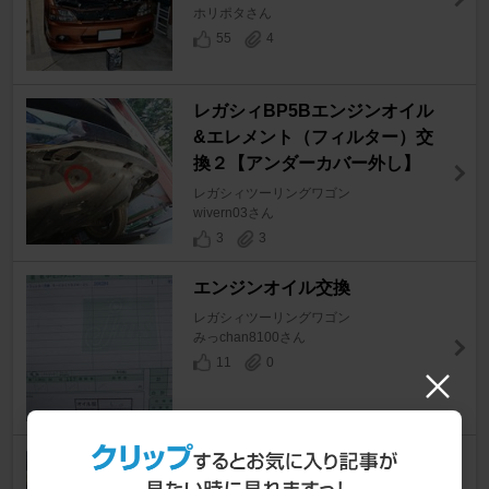
ホリポタさん
55
4
レガシィBP5Bエンジンオイル
&エレメント（フィルター）交
換２【アンダーカバー外し】
レガシィツーリングワゴン
wivern03さん
3
3
エンジンオイル交換
レガシィツーリングワゴン
みっchan8100さん
11
0
エンジンオイル交換