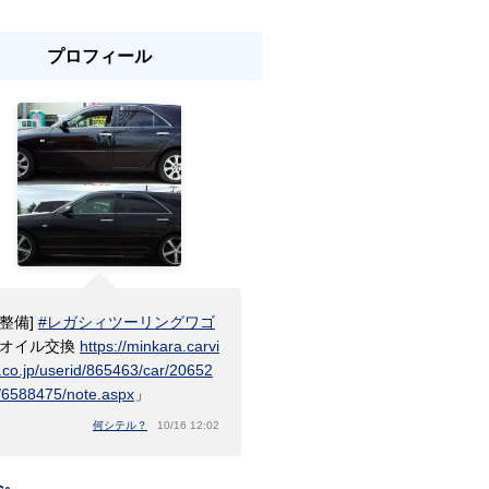
プロフィール
[整備]
#レガシィツーリングワゴ
オイル交換
https://minkara.carvi
.co.jp/userid/865463/car/20652
/6588475/note.aspx
」
何シテル？
10/16 12:02