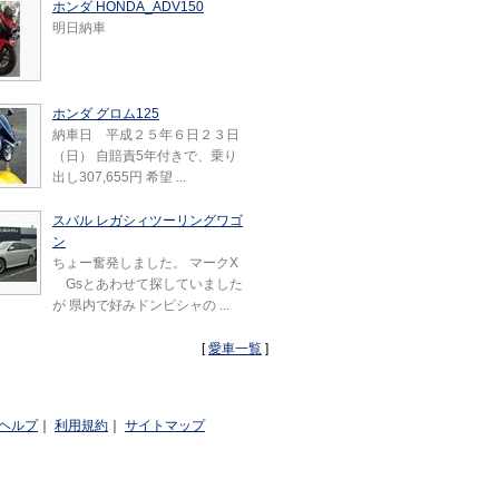
ホンダ HONDA_ADV150
明日納車
ホンダ グロム125
納車日 平成２５年６日２３日
（日） 自賠責5年付きで、乗り
出し307,655円 希望 ...
スバル レガシィツーリングワゴ
ン
ちょー奮発しました。 マークX
Gsとあわせて探していました
が 県内で好みドンピシャの ...
[
愛車一覧
]
ヘルプ
｜
利用規約
｜
サイトマップ