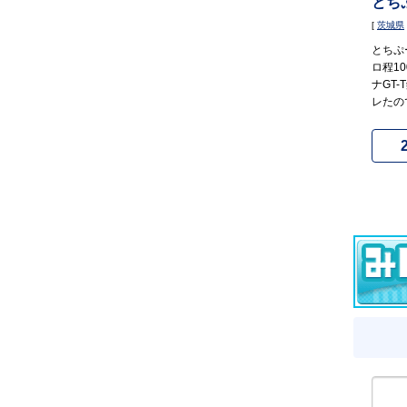
とち
[
茨城県
とちぷ
ロ程1
ナGT
レたので