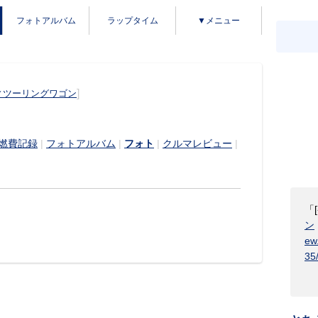
フォトアルバム
ラップタイム
▼メニュー
]
ィツーリングワゴン
燃費記録
|
フォトアルバム
|
フォト
|
クルマレビュー
|
「
ン
ew
35