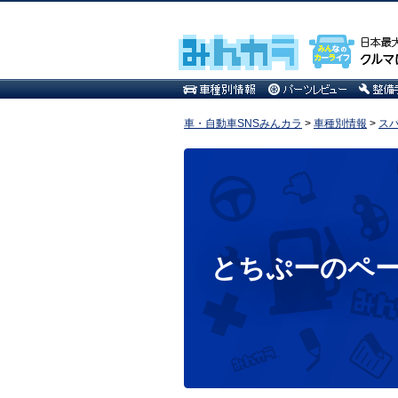
車・自動車SNSみんカラ
>
車種別情報
>
ス
とちぷーのペ