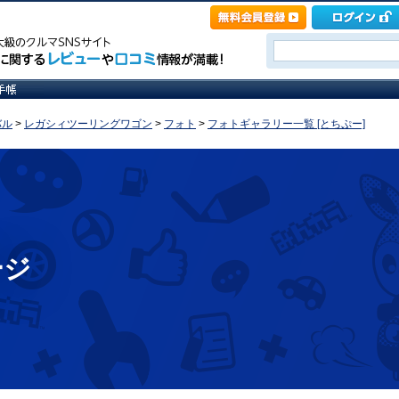
バル
>
レガシィツーリングワゴン
>
フォト
>
フォトギャラリー一覧 [とちぷー]
ージ