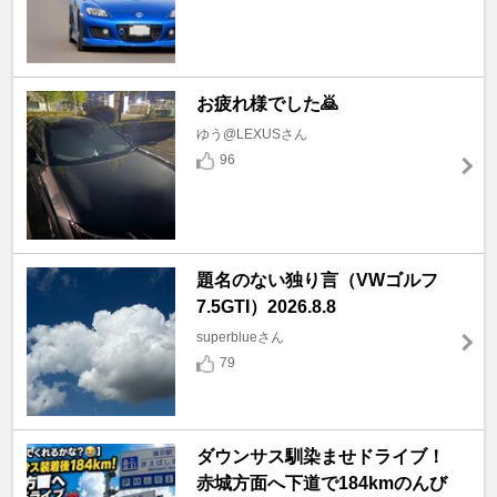
お疲れ様でした🙇
ゆう@LEXUSさん
96
題名のない独り言（VWゴルフ
7.5GTI）2026.8.8
superblueさん
79
ダウンサス馴染ませドライブ！
赤城方面へ下道で184kmのんび