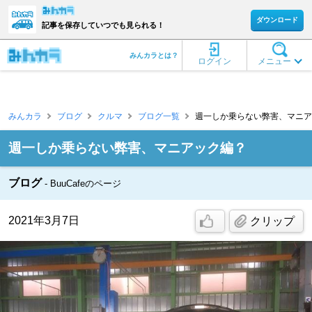
ダウンロード
記事を保存していつでも見られる！
みんカラとは？
ログイン
メニュー
みんカラ
ブログ
クルマ
ブログ一覧
週一しか乗らない弊害、マニアック編
週一しか乗らない弊害、マニアック編？
ブログ
BuuCafeのページ
2021年3月7日
クリップ