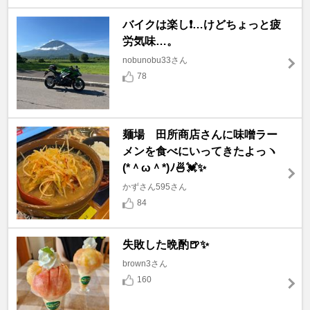
バイクは楽し❗️…けどちょっと疲
労気味…。
nobunobu33さん
78
麺場 田所商店さんに味噌ラー
メンを食べにいってきたよっヽ
(*＾ω＾*)ﾉ🍜💓✨
かずさん595さん
84
失敗した晩酌🍺✨
brown3さん
160