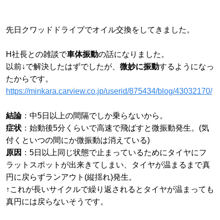
先日クワッドドライブでオイル交換をしてきました。
H社長との雑談で
車体振動
の話になりました。
以前↓で解決したはずでしたが、
微妙に振動
するようになっ
たからです。
https://minkara.carview.co.jp/userid/875434/blog/43032170/
結論
：中5日以上の間隔でしか乗らないから。
症状
：始動後5分くらいで高速で飛ばすと微振動発生。(気
付くといつの間にか微振動は消えている)
原因
：5日以上同じ状態で止まっているためにタイヤにフ
ラットスポットが出来きてしまい、タイヤが温まるまで真
円に戻らずランアウト(縦揺れ)発生。
↑これが長いサイクルで繰り返されるとタイヤが温まっても
真円には戻らないそうです。