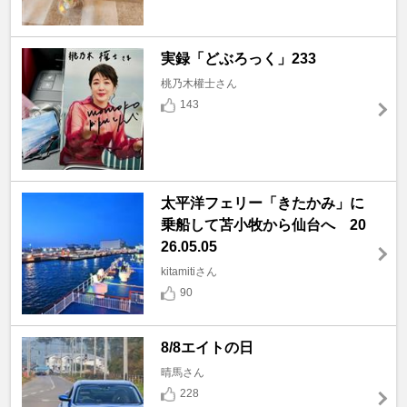
実録「どぶろっく」233
桃乃木權士さん
143
太平洋フェリー「きたかみ」に
乗船して苫小牧から仙台へ 20
26.05.05
kitamitiさん
90
8/8エイトの日
晴馬さん
228