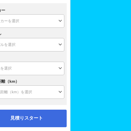
カー
ル
距離（km）
見積りスタート