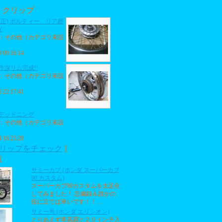
・クリップ
純正) ボルティー リア廻
Y
：その他（カテゴリ未設
9 09:16:14
作深リム完成!!
：その他（カテゴリ未設
6 22:17:41
デッドニング
：その他（カテゴリ未設
4 16:25:28
リップをチェック
]
覧
サミーカブ (ホンダ スーパーカブ
90 カスタム)
スーパーカブ90カスタムを太足化
してみました！ 忘備録＆誰かの
役に立てば幸いです！！ ...
サミー号 (ホンダ エリシオン)
とりあえず車高調と２０インチ入