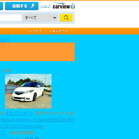
ヘルプ
ｵﾝ]
ィール
ツ]
#エリシオン
カラーシートベル
/minkara.carview.co.jp/userid/876029/c
67/8316215/parts.aspx
」
ル？
03/12 09:50