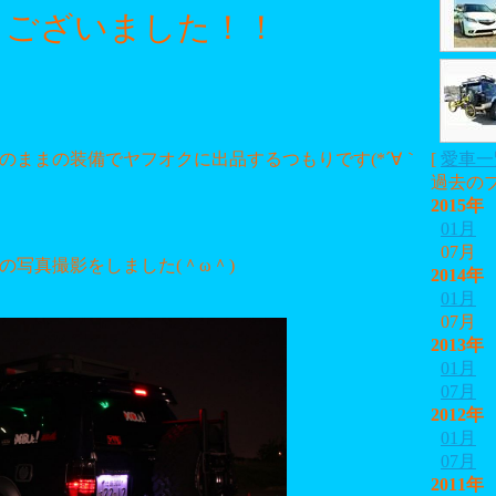
うございました！！
のままの装備でヤフオクに出品するつもりです(*´∀｀
[
愛車一
過去の
2015年
01月
07月
の写真撮影をしました(＾ω＾)
2014年
01月
07月
2013年
01月
07月
2012年
01月
07月
2011年