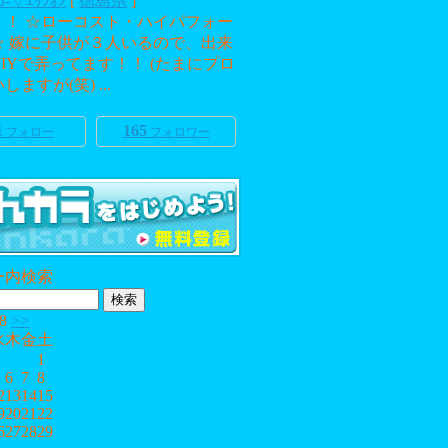
ω-▽ｴﾘｼｵﾝ
[
徳島県
]
！！ ☆ローコスト・ハイパフォー
☆ 嫁に子供が３人いるので、出来
IYで弄ってます！！ (たまにプロ
ますが(笑) ...
1
165
フォロー
フォロワー
ー内検索
/8
>>
水
木
金
土
1
6
7
8
2
13
14
15
9
20
21
22
6
27
28
29