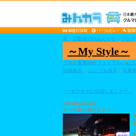
車・自動車SNSみんカラ
>
ブログ
～My Style～
ブログ
愛車紹介
フォトアルバム
ラ
詳細表示
｜
シンプル表示
｜
写真
<< ヤフオクに出品しました(* ...
2014年05月06日
サーフ乗り換えます！！