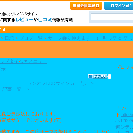
>
日記
>
ブログ一覧
>
サーフ乗り換えます！！ [ｻﾐｰ♪▽-ω-▽ｴﾘｼ
ップタイム
▼メニュー
プロフ
表示
ワンオフLEDウインカー点 ... >
| 記事一覧 |
>
「[パー
大変ご無沙汰しております。
ト
http:/
放置魔サミーでございます(笑)
ar/17007
何シテ
突然ですが、この度サーフを降りることにしました(^_