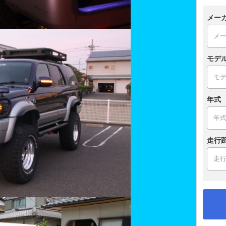
メー
モデ
年式
走行