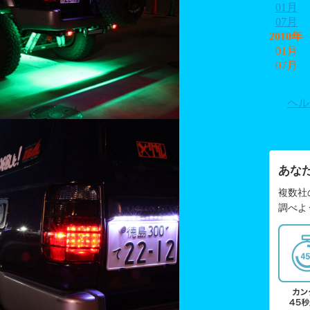
01月
07月
2010年
01月
07月
ヘル
あな
複数社
調べよ