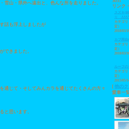
30
31
・雪山・県外へ遠出と、色んな所を走りました。
リンク
スズキ(
り ASS
カテゴリ
す話も浮上しましたが
定）
2018/03/1
カブ用自
カテゴリ
定）
ができました。
2018/03/1
ルーフの
カテゴリ
定）
2015/05/1
[
他のク
を通じて・そしてみんカラを通じてたくさんの方々
愛車一
ると思います。