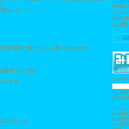
ｻﾐｰ♪▽-
;)
目指せ
理由はただ一つ・・・
マンス
るだけD
にお願いし
16
車内が窮屈に感じることが多くなったので、
は独身でした(笑)
ユーザ
り上がり
<<
2026
日
月
火
2
3
4
5
9
10
11
1
16
17
18
1
になりました。
23
24
25
2