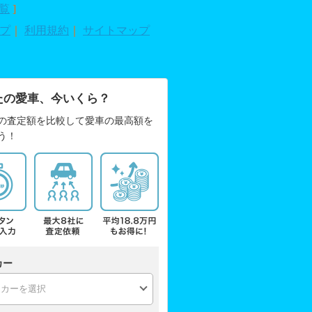
覧
]
プ
｜
利用規約
｜
サイトマップ
たの愛車、今いくら？
の査定額を比較して愛車の最高額を
う！
カー