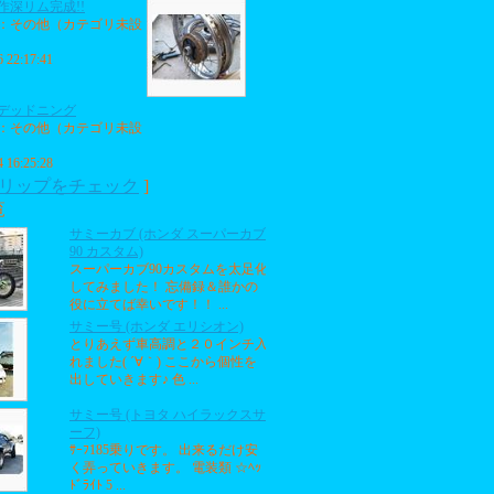
作深リム完成!!
：その他（カテゴリ未設
6 22:17:41
デッドニング
：その他（カテゴリ未設
4 16:25:28
リップをチェック
]
覧
サミーカブ (ホンダ スーパーカブ
90 カスタム)
スーパーカブ90カスタムを太足化
してみました！ 忘備録＆誰かの
役に立てば幸いです！！ ...
サミー号 (ホンダ エリシオン)
とりあえず車高調と２０インチ入
れました( ´∀｀) ここから個性を
出していきます♪ 色 ...
サミー号 (トヨタ ハイラックスサ
ーフ)
ｻｰﾌ185乗りです。 出来るだけ安
く弄っていきます。 電装類 ☆ﾍｯ
ﾄﾞﾗｲﾄ 5 ...