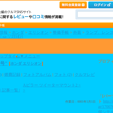
情報
>
ホンダ
>
エリシオン
>
整備手帳
>
外装
>
ランプ、レン
ω-▽ｴﾘｼｵﾝ]
ップタイム
▼メニュー
プロフ
ー号"
[
]
ホンダ エリシオン
)
|
燃費記録
|
フォトアルバム
|
フォト (2)
|
クルマレビ
Aピラー ツイーターマウント2 >
| 記事一覧 |
>
「[パー
ト
http:/
作業日：0001年1月1日
ar/17007
何シテ