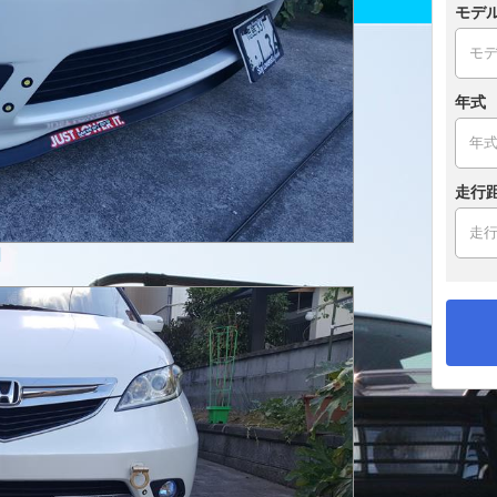
モデ
年式
走行
]