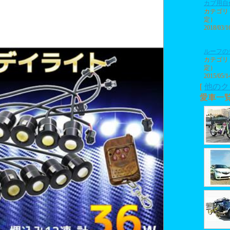
カブ用自
カテゴリ
定）
2018/03/1
ルーフの
カテゴリ
定）
2015/05/1
[
他のク
愛車一