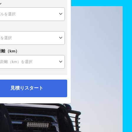
ル
距離（km）
見積りスタート