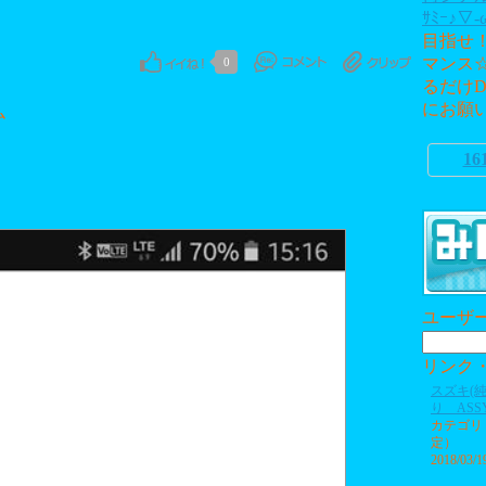
ｻﾐｰ♪▽-
目指せ
マンス
0
るだけD
にお願いし
ム
16
ユーザ
リンク
スズキ(
り ASS
カテゴリ
定）
2018/03/1