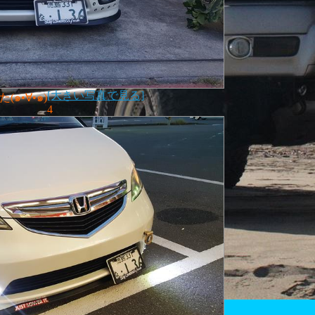
[大きい写真で見る]
๑•∀•๑)
4