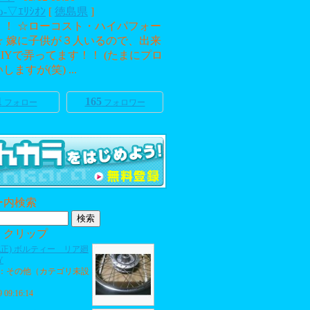
ω-▽ｴﾘｼｵﾝ
[
徳島県
]
！！ ☆ローコスト・ハイパフォー
☆ 嫁に子供が３人いるので、出来
IYで弄ってます！！ (たまにプロ
ますが(笑) ...
1
165
フォロー
フォロワー
ー内検索
・クリップ
純正) ボルティー リア廻
Y
：その他（カテゴリ未設
9 09:16:14