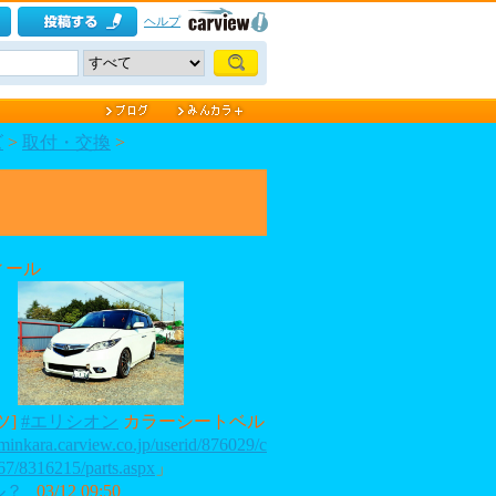
ヘルプ
ズ
>
取付・交換
>
ィール
ツ]
#エリシオン
カラーシートベル
/minkara.carview.co.jp/userid/876029/c
67/8316215/parts.aspx
」
ル？
03/12 09:50