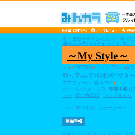
車・自動車SNSみんカラ
>
車種別
埋め込み式LEDデイライト [ｻﾐｰ♪▽-
～My Style～
ブログ
愛車紹介
フォトアルバム
ラ
ｻﾐｰ♪▽-ω-▽ｴﾘｼｵﾝの"サミ
プロフィール
(
愛車ログ
)
パーツレビュー (17)
|
整備手帳 (17
ュー
|
買い物記録
|
ラップタイム
<< NEWING カラーシート ...
整備手帳
外装
ランプ、レンズ
取付・交換