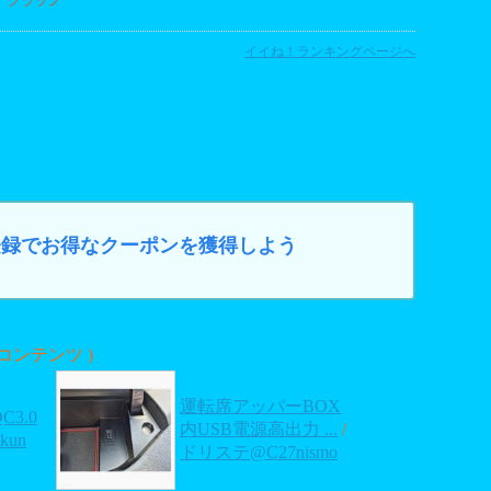
イイね！ランキングページへ
カー登録でお得なクーポンを獲得しよう
コンテンツ )
運転席アッパーBOX
3.0
内USB電源高出力 ...
/
kun
ドリステ@C27nismo