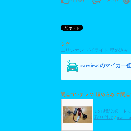
タグ
エリシオン
デイライト
埋め込み
carview!のマイ
関連コンテンツ
( 埋め込み の関連
USB増設ポート QC
取り付け
/
machao