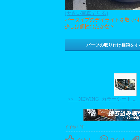
[大きい写真で見る]
バータイプのデイライトを取り付
少しは個性出たかな？
パーツの取り付け相談をす
<< NEWING カラーシート ...
イイね！0件