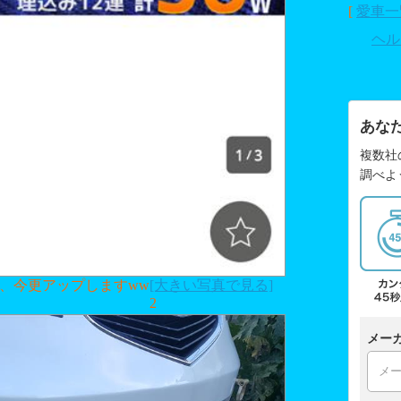
[
愛車一
ヘル
あな
複数社
調べよ
、今更アップしますww
[大きい写真で見る]
2
メー