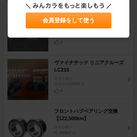
PIONEER / carrozzeria carrozz
会員登録をして使う
eria DEH-970
エリシオン
かわさん。さん
2
ヴァイナテック リニアクルーズ
LC210
エリシオン
てさけと1210さん
9
フロントハブベアリング交換
【122,500km】
エリシオン
m_masaさん