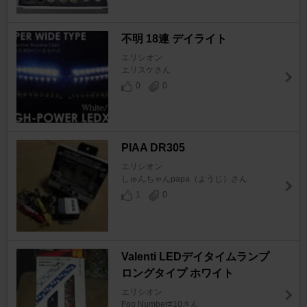
不明 18連 デイライト
エリシオン
エリスケさん
0
0
PIAA DR305
エリシオン
しゅんちゃんpapa（ようじ）さん
1
0
Valenti LEDデイタイムランプ
ロングタイプ ホワイト
エリシオン
Foo Number#10さん