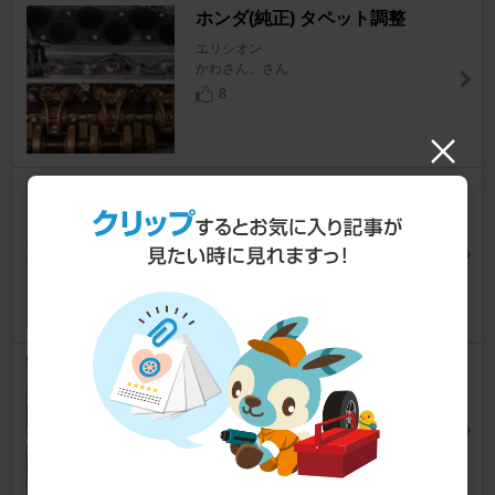
ホンダ(純正) タペット調整
エリシオン
かわさん。さん
8
ポチガースイッチ ポチガースイ
ッチ
エリシオン
かわさん。さん
3
MAXTREK FORTIS T5 245/35
ZR20
エリシオン
ヒデシオンさん
6