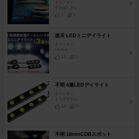
エリシオン
宇治ぼんさん
1
0
楽天 LEDミニデイライト
エリシオン
ﾚｴﾊさん
11
1
不明 4連LEDデイライト
エリシオン
よろずやさん
13
0
不明 18mmCOBスポット