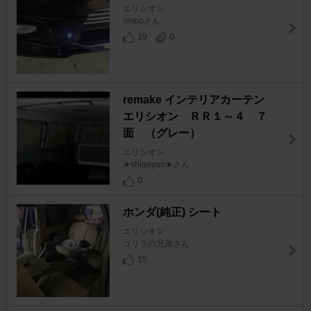
エリシオン
sinpoさん
19
0
remake インテリアカーテン
エリシオン ＲＲ１～４ ７
面 （グレー）
エリシオン
★shigeyan★さん
0
ホンダ(純正) シート
エリシオン
ゴリラの兄弟さん
15