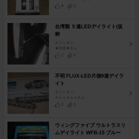
9
0
台湾製 ５連LEDデイライト(仮
称
エリシオン
★邪道★さん
1
0
不明 FLUX-LED片側9連デイラ
イト
エリシオン
ｈｏｕｄａｅさん
3
0
ウィングファイブ ウルトラスリ
ムデイライト WFB-15 ブルー