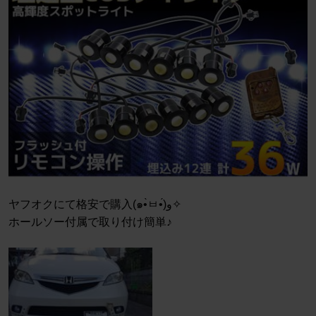
ヤフオクにて格安で購入(๑•̀ㅂ•́)و✧
ホールソー付属で取り付け簡単♪