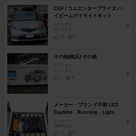
CEP / コムエンタープライズ ハ
イビームデイライトキット
エリシオン
けじちさん
23
1
その他(純正) その他
エリシオン
へぃ。さん
2
0
メーカー・ブランド不明 LED
Daytime Running Light
エリシオン
凜(Rin)さん
17
1