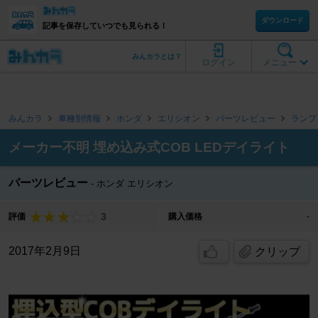
ダウンロード
記事を保存していつでも見られる！
みんカラとは？
ログイン
メニュー
みんカラ
車種別情報
ホンダ
エリシオン
パーツレビュー
ランプ
メーカー不明 埋め込み式COB LEDデイライト
パーツレビュー
ホンダ エリシオン
3
評価
購入価格
-
2017年2月9日
クリップ