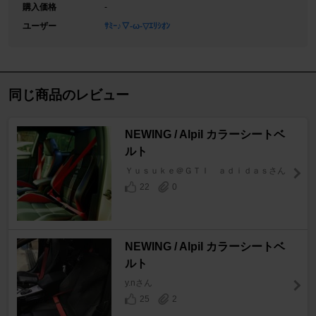
購入価格
-
ユーザー
ｻﾐｰ♪▽-ω-▽ｴﾘｼｵﾝ
同じ商品のレビュー
NEWING / Alpil カラーシートベ
ルト
Ｙｕｓｕｋｅ＠ＧＴＩ ａｄｉｄａｓさん
22
0
NEWING / Alpil カラーシートベ
ルト
y.nさん
25
2