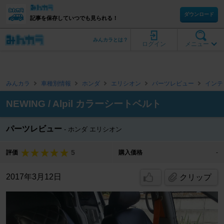
ダウンロード
記事を保存していつでも見られる！
みんカラとは？
ログイン
メニュー
みんカラ
車種別情報
ホンダ
エリシオン
パーツレビュー
インテ
NEWING / Alpil カラーシートベルト
パーツレビュー
ホンダ エリシオン
5
評価
購入価格
-
2017年3月12日
クリップ