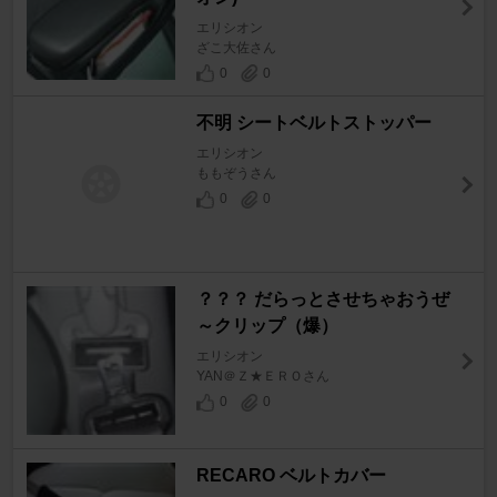
エリシオン
ざこ大佐さん
0
0
不明 シートベルトストッパー
エリシオン
ももぞうさん
0
0
？？？ だらっとさせちゃおうぜ
～クリップ（爆）
エリシオン
YAN＠Ｚ★ＥＲＯさん
0
0
RECARO ベルトカバー