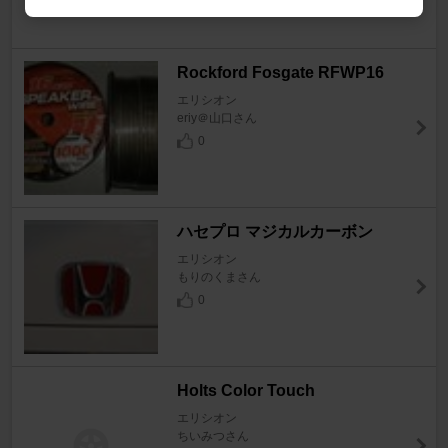
1
Rockford Fosgate RFWP16
エリシオン
eriy＠山口さん
0
ハセプロ マジカルカーボン
エリシオン
もりのくまさん
0
Holts Color Touch
エリシオン
ちいみつさん