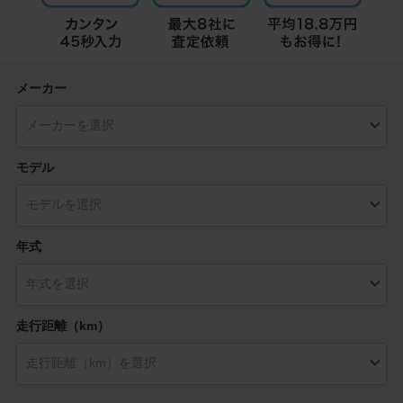
メーカー
モデル
年式
走行距離（km）