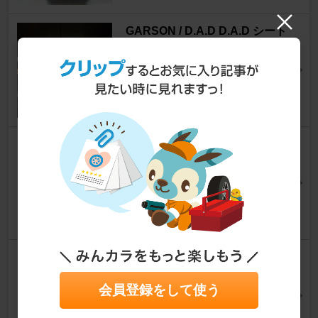
GARSON / D.A.D D.A.D シート
ベルト ボタンカバー
エリシオン
まーやん黒エリさん
4
0
アラデン 簡単便利につつむカバ
ー ボンネット用K1
エリシオン
だんごパパさん
0
NAPOLEX レイライト05SET+
α
会員登録をして使う
エリシオン
SAIさん