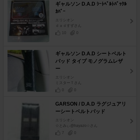
ギャルソン D.A.D ｼｰﾄﾍﾞﾙﾄﾊﾞｯｸﾙ
ｶﾊﾞｰ
エリシオン
ｄａｄすずさん
10
0
ギャルソン D.A.D シートベルト
パッド タイプ モノグラムレザ
ー
エリシオン
ミスターＴさん
0
0
GARSON / D.A.D ラグジュアリ
ーシートベルトパッド
エリシオン
☆とみぃ@hayazo☆さん
7
0