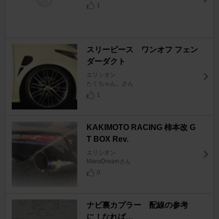
1
スリーピース ワンオフ フェン
ダーダクト
エリシオン
たくちゃん。さん
1
KAKIMOTO RACING 柿本改 G
T BOX Rev.
エリシオン
ManxDreamさん
0
ナビ裏カプラー 配線の参考
に！なれば…