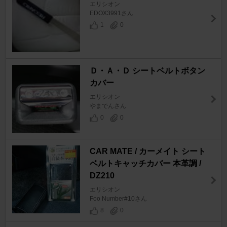
エリシオン
EDOX3991さん
1
0
Ｄ・Ａ・Ｄ シートベルトボタン
カバー
エリシオン
やまでんさん
0
0
CAR MATE / カーメイト シート
ベルトキャッチカバー 本革調 /
DZ210
エリシオン
Foo Number#10さん
8
0