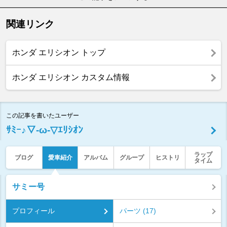
関連リンク
ホンダ エリシオン トップ
ホンダ エリシオン カスタム情報
この記事を書いたユーザー
ｻﾐｰ♪▽-ω-▽ｴﾘｼｵﾝ
ラップ
ブログ
愛車紹介
アルバム
グループ
ヒストリ
タイム
サミー号
プロフィール
パーツ (17)