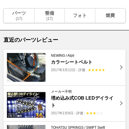
パーツ
整備
フォト
燃費
(17)
(17)
直近のパーツレビュー
NEWING / Alpil
カラーシートベルト
2017年3月12日
-
評価 :
★
★
★
★
★
メーカー不明
埋め込み式COB LEDデイライ
ト
2017年2月9日
-
評価 :
★
★
★
☆
☆
TOHATSU SPRINGS / SWIFT Swift