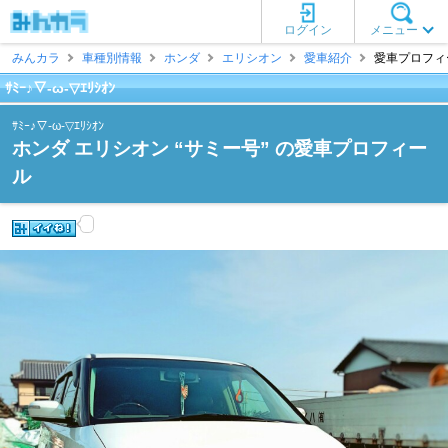
ログイン
メニュー
みんカラ
車種別情報
ホンダ
エリシオン
愛車紹介
愛車プロフィール 
ｻﾐｰ♪▽-ω-▽ｴﾘｼｵﾝ
ｻﾐｰ♪▽-ω-▽ｴﾘｼｵﾝ
ホンダ エリシオン “サミー号” の愛車プロフィー
ル