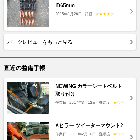
ID65mm
2015年1月28日
-
評価 :
★
★
★
★
☆
パーツレビューをもっと見る
直近の整備手帳
NEWING カラーシートベルト
取り付け
作業日 : 2017年3月12日
-
難易度 :
★
☆
☆
Aピラー ツイーターマウント2
作業日 : 2017年2月10日
-
難易度 :
★
☆
☆