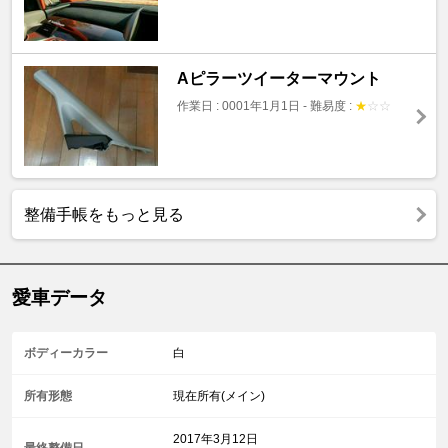
Aピラーツイーターマウント
作業日 : 0001年1月1日
-
難易度 :
★
☆
☆
整備手帳をもっと見る
愛車データ
ボディーカラー
白
所有形態
現在所有(メイン)
2017年3月12日