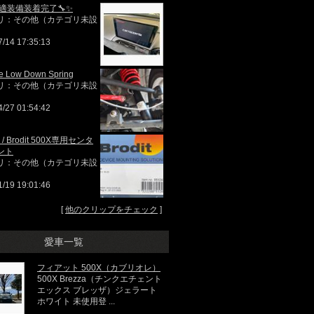
快適装備装着完了🔧✨
リ：その他（カテゴリ未設
7/14 17:35:13
e Low Down Spring
リ：その他（カテゴリ未設
4/27 01:54:42
p / Brodit 500X専用センタ
ント
リ：その他（カテゴリ未設
1/19 19:01:46
[
他のクリップをチェック
]
愛車一覧
フィアット 500X（カブリオレ）
500X Brezza（チンクエチェント
エックス ブレッザ）ジェラート
ホワイト 未使用登 ...