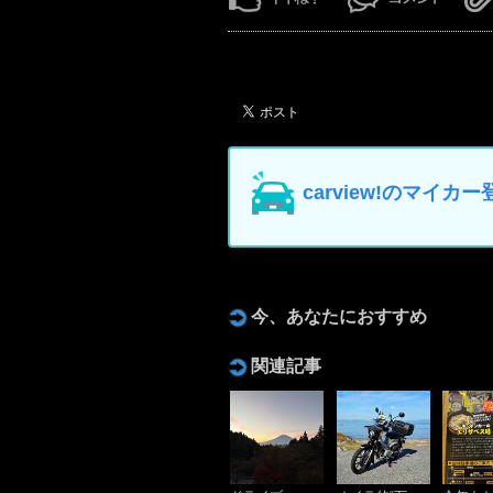
carview!のマイ
今、あなたにおすすめ
関連記事