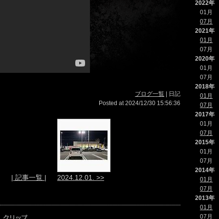
2022年
01月
07月
2021年
01月
07月
2020年
01月
07月
2018年
ブログ一覧
| 日記
01月
Posted at 2024/12/30 15:56:36
07月
2017年
01月
07月
2015年
01月
07月
2014年
| 記事一覧 |
2024.12.01. >>
01月
07月
2013年
01月
07月