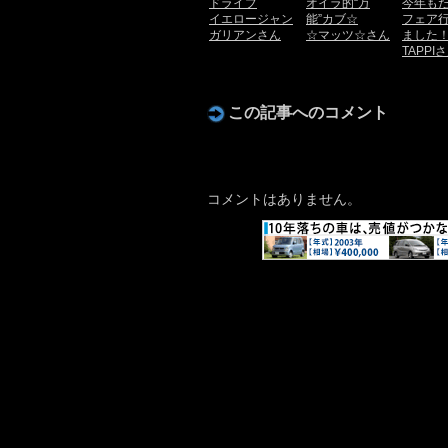
ドライブ
オイラ的“万
今年も
イエロージャン
能”カブ☆
フェア
ガリアンさん
☆マッツ☆さん
ました
TAPPI
この記事へのコメント
コメントはありません。