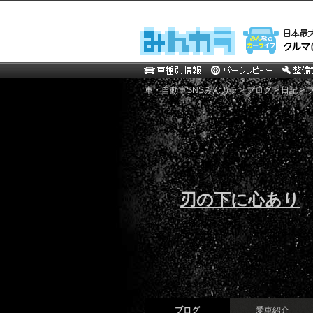
車・自動車SNSみんカラ
>
ブログ
>
日記
>
刃の下に心あり
ブログ
愛車紹介