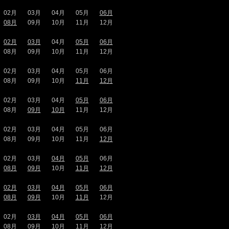
02月
03月
04月
05月
06月
08月
09月
10月
11月
12月
02月
03月
04月
05月
06月
08月
09月
10月
11月
12月
02月
03月
04月
05月
06月
08月
09月
10月
11月
12月
02月
03月
04月
05月
06月
08月
09月
10月
11月
12月
02月
03月
04月
05月
06月
08月
09月
10月
11月
12月
02月
03月
04月
05月
06月
08月
09月
10月
11月
12月
02月
03月
04月
05月
06月
08月
09月
10月
11月
12月
02月
03月
04月
05月
06月
08月
09月
10月
11月
12月