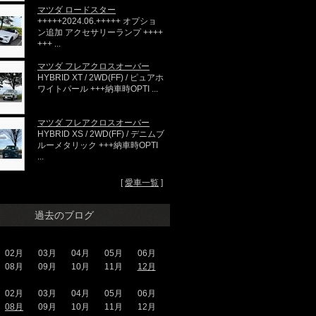
マツダ ロードスター
+++++2024.06.+++++ オプショ
ン追加 アクセサリーランプ ++++
+++ ...
マツダ フレアクロスオーバー
HYBRID XT / 2WD(FF) / ピュアホ
ワイトパール +++納車時OPTI ...
マツダ フレアクロスオーバー
HYBRID XS / 2WD(FF) / デニムブ
ルーメタリック +++納車時OPTI
...
[
愛車一覧
]
過去のブログ
02月
03月
04月
05月
06月
08月
09月
10月
11月
12月
02月
03月
04月
05月
06月
08月
09月
10月
11月
12月