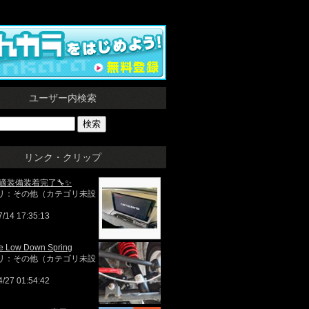
ユーザー内検索
リンク・クリップ
快適装備装着完了🔧✨
リ：その他（カテゴリ未設
7/14 17:35:13
e Low Down Spring
リ：その他（カテゴリ未設
4/27 01:54:42