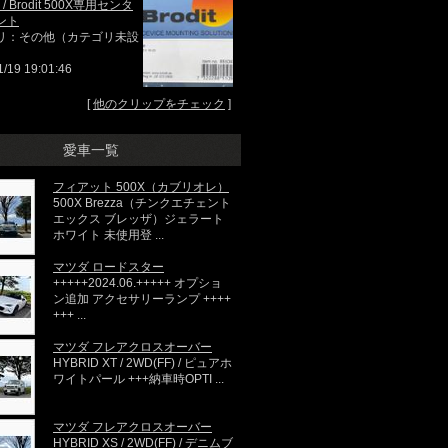
p / Brodit 500X専用センタ
ント
リ：その他（カテゴリ未設
1/19 19:01:46
[
他のクリップをチェック
]
愛車一覧
フィアット 500X（カブリオレ）
500X Brezza（チンクエチェント
エックス ブレッザ）ジェラート
ホワイト 未使用登 ...
マツダ ロードスター
+++++2024.06.+++++ オプショ
ン追加 アクセサリーランプ ++++
+++ ...
マツダ フレアクロスオーバー
HYBRID XT / 2WD(FF) / ピュアホ
ワイトパール +++納車時OPTI ...
マツダ フレアクロスオーバー
HYBRID XS / 2WD(FF) / デニムブ