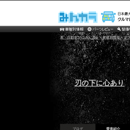
車・自動車SNSみんカラ
>
車種別情報
>
マ
刃の下に心あり
ブログ
愛車紹介