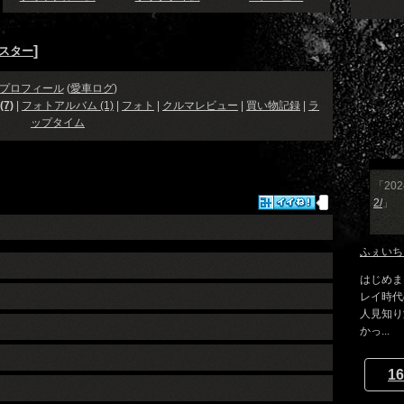
]
ドスター
プロフィール
(
愛車ログ
)
7)
|
フォトアルバム (1)
|
フォト
|
クルマレビュー
|
買い物記録
|
ラ
ップタイム
「202
2/
」
ふぇいち
はじめま
レイ時代
人見知り
かっ...
16