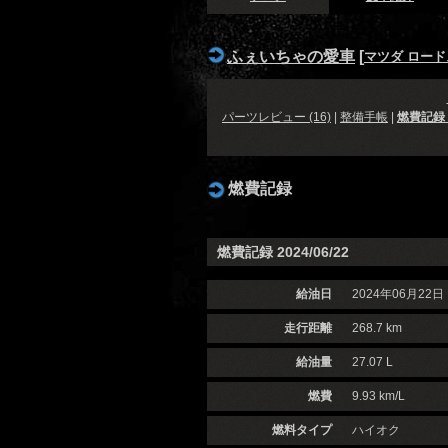
ふぇいちゃの愛車
[
マツダ ロー
パーツレビュー (16)
|
整備手帳
|
燃費記録 (
燃費記録
燃費記録 2024/06/22
給油日
2024年06月22日
走行距離
268.7 km
給油量
27.07 L
燃費
9.93 km/L
燃料タイプ
ハイオク