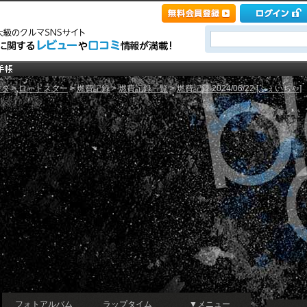
ツダ
>
ロードスター
>
燃費記録
>
燃費記録一覧
>
燃費記録 2024/06/22 [ふぇいちゃ]
フォトアルバム
ラップタイム
▼メニュー