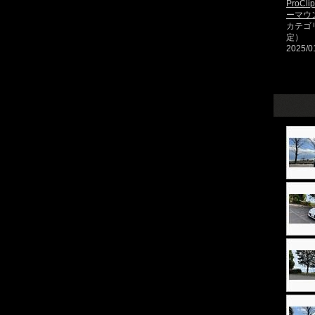
ProCli
ーマウ
カテゴ
定）
2025/0