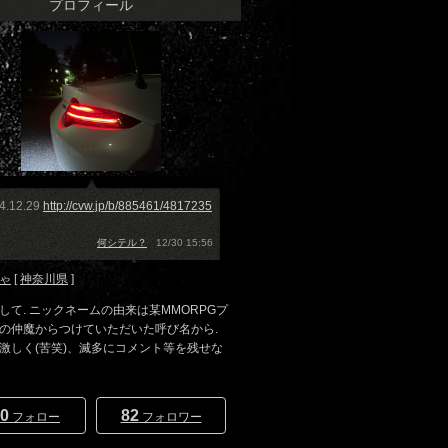
プロフィール
4.12.29
http://cvw.jp/b/885461/4817235
何シテル？
12/30 15:56
ゃ
[
神奈川県
]
して. ニックネームの由来は某MMORPGプ
の仲魔からつけていただいた呼び名から.
激しく(苦笑)、滅多にコメント等を残せな
0
82
フォロー
フォロワー