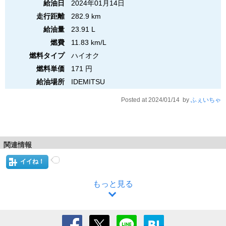
給油日
2024年01月14日
走行距離
282.9 km
給油量
23.91 L
燃費
11.83 km/L
燃料タイプ
ハイオク
燃料単価
171 円
給油場所
IDEMITSU
Posted at 2024/01/14 by
ふぇいちゃ
関連情報
イイね！
もっと見る