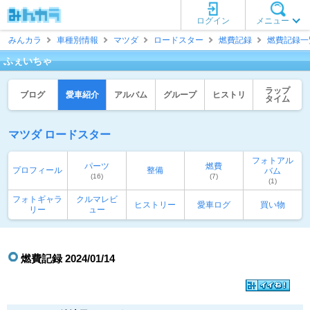
ログイン
メニュー
みんカラ
車種別情報
マツダ
ロードスター
燃費記録
燃費記録一
ふぇいちゃ
ラップ
ブログ
愛車紹介
アルバム
グループ
ヒストリ
タイム
マツダ ロードスター
フォトアル
パーツ
燃費
プロフィール
整備
バム
(16)
(7)
(1)
フォトギャラ
クルマレビ
ヒストリー
愛車ログ
買い物
リー
ュー
燃費記録 2024/01/14