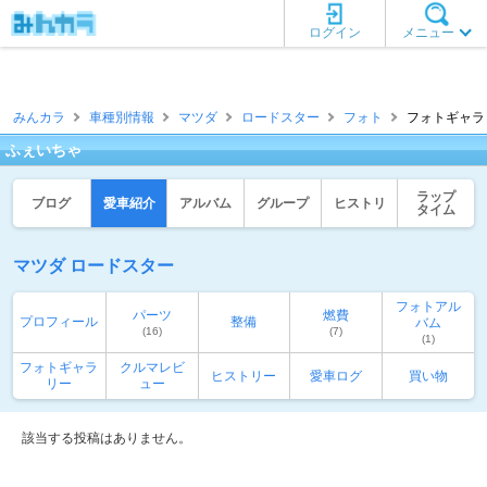
ログイン
メニュー
みんカラ
車種別情報
マツダ
ロードスター
フォト
フォトギャラリ
ふぇいちゃ
ラップ
ブログ
愛車紹介
アルバム
グループ
ヒストリ
タイム
マツダ ロードスター
フォトアル
パーツ
燃費
プロフィール
整備
バム
(16)
(7)
(1)
フォトギャラ
クルマレビ
ヒストリー
愛車ログ
買い物
リー
ュー
該当する投稿はありません。