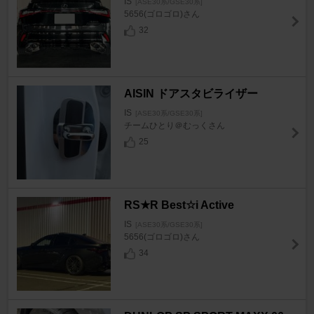
IS
[ASE30系/GSE30系]
5656(ゴロゴロ)さん
32
AISIN ドアスタビライザー
IS
[ASE30系/GSE30系]
チームひとり＠むっくさん
25
RS★R Best☆i Active
IS
[ASE30系/GSE30系]
5656(ゴロゴロ)さん
34