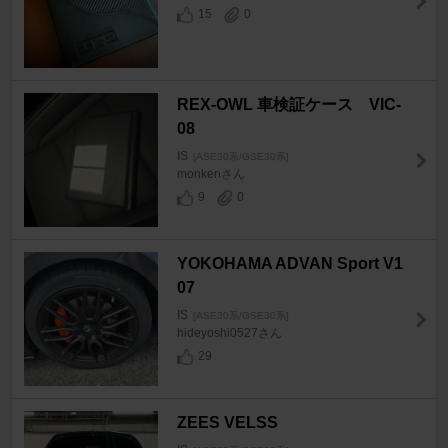
15
0
REX-OWL 車検証ケース VIC-
08
IS
[ASE30系/GSE30系]
monkenさん
9
0
YOKOHAMA ADVAN Sport V1
07
IS
[ASE30系/GSE30系]
hideyoshi0527さん
29
ZEES VELSS