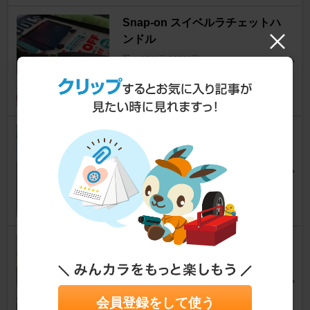
Snap-on スイベルラチェットハ
ンドル
IS
[ASE30系/GSE30系]
is,ryoさん
33
レクサス純正 RCFフェンダー
モール
IS
[ASE30系/GSE30系]
5656(ゴロゴロ)さん
20
RUN RIOT / LEMS IS500用 フ
ロントブレーキパッドRSII
IS
[ASE30系/GSE30系]
t-tomoさん
会員登録をして使う
33