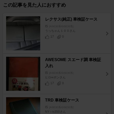
この記事を見た人におすすめ
レクサス(純正) 車検証ケース
IS
[ASE30系/GSE30系]
うっちゃん１００さん
17
0
AWESOME スエード調 車検証
入れ
IS
[ASE30系/GSE30系]
ヒロ∞ポンさん
17
0
TRD 車検証ケース
IS
[ASE30系/GSE30系]
NY☆is350さん