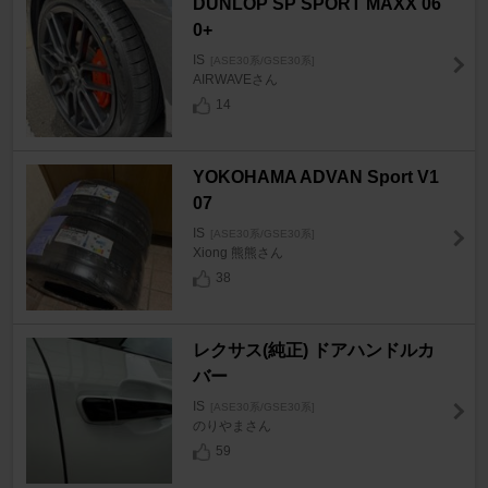
DUNLOP SP SPORT MAXX 06
0+
IS
[ASE30系/GSE30系]
AIRWAVEさん
14
YOKOHAMA ADVAN Sport V1
07
IS
[ASE30系/GSE30系]
Xiong 熊熊さん
38
レクサス(純正) ドアハンドルカ
バー
IS
[ASE30系/GSE30系]
のりやまさん
59